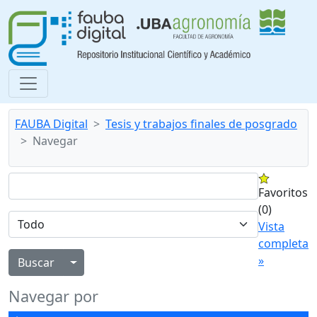
FAUBA Digital
Tesis y trabajos finales de posgrado
Navegar
Favoritos
(0)
Vista
completa
»
Alternar menú desplegable
Navegar por