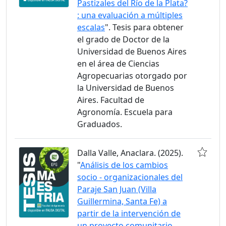
Pastizales del Río de la Plata?
: una evaluación a múltiples
escalas
". Tesis para obtener
el grado de Doctor de la
Universidad de Buenos Aires
en el área de Ciencias
Agropecuarias otorgado por
la Universidad de Buenos
Aires. Facultad de
Agronomía. Escuela para
Graduados.
Dalla Valle, Anaclara. (2025).
"
Análisis de los cambios
socio - organizacionales del
Paraje San Juan (Villa
Guillermina, Santa Fe) a
partir de la intervención de
un proyecto comunitario