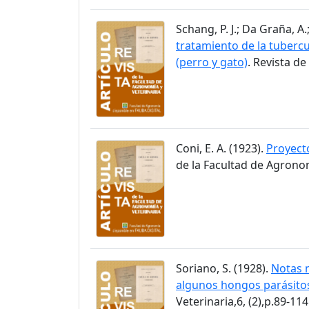
Schang, P. J.; Da Graña, A
tratamiento de la tubercu
(perro y gato)
. Revista de
Coni, E. A. (1923).
Proyecto
de la Facultad de Agronom
Soriano, S. (1928).
Notas m
algunos hongos parásitos
Veterinaria,6, (2),p.89-114