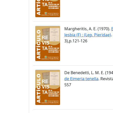
Margheritis, A. E. (1970).
lesbia (F) : (Lep. Pieridae)
.
3),p.121-126
De Benedetti, L. M. E. (19
de Eimeria tenella
. Revis
557