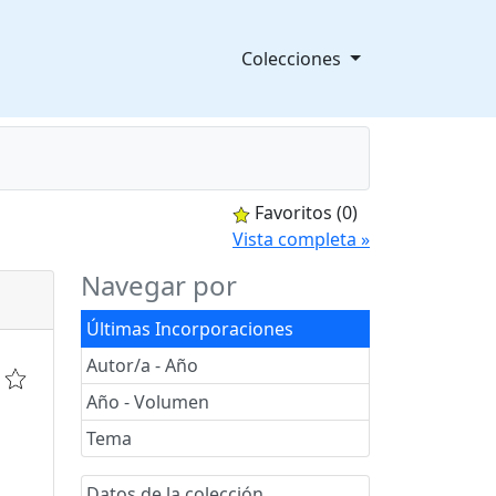
Colecciones
Favoritos
(0)
splegable
Vista completa »
Navegar por
Últimas Incorporaciones
Autor/a - Año
Año - Volumen
Tema
Datos de la colección