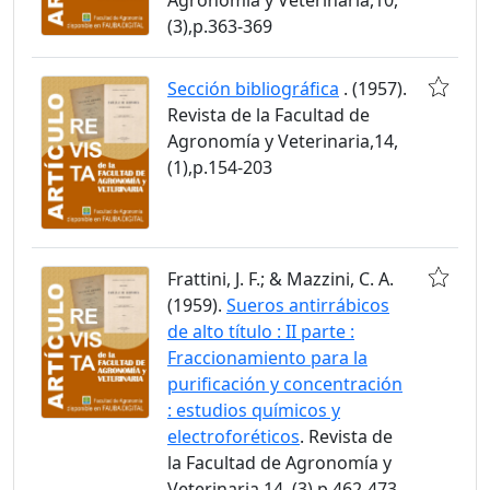
(3),p.363-369
Sección bibliográfica
. (1957).
Revista de la Facultad de
Agronomía y Veterinaria,14,
(1),p.154-203
Frattini, J. F.; & Mazzini, C. A.
(1959).
Sueros antirrábicos
de alto título : II parte :
Fraccionamiento para la
purificación y concentración
: estudios químicos y
electroforéticos
. Revista de
la Facultad de Agronomía y
Veterinaria,14, (3),p.462-473