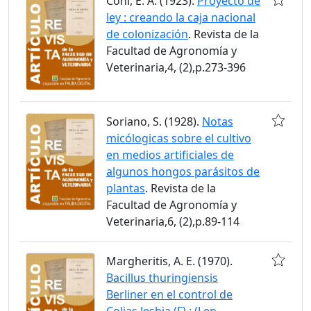
Coni, E. A. (1923).
Proyecto de
ley : creando la caja nacional
de colonización
. Revista de la
Facultad de Agronomía y
Veterinaria,4, (2),p.273-396
Soriano, S. (1928).
Notas
micólogicas sobre el cultivo
en medios artificiales de
algunos hongos parásitos de
plantas
. Revista de la
Facultad de Agronomía y
Veterinaria,6, (2),p.89-114
Margheritis, A. E. (1970).
Bacillus thuringiensis
Berliner en el control de
Colias lesbia (F) : (Lep.