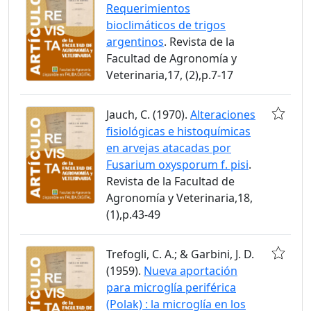
Requerimientos
bioclimáticos de trigos
argentinos
. Revista de la
Facultad de Agronomía y
Veterinaria,17, (2),p.7-17
Jauch, C. (1970).
Alteraciones
fisiológicas e histoquímicas
en arvejas atacadas por
Fusarium oxysporum f. pisi
.
Revista de la Facultad de
Agronomía y Veterinaria,18,
(1),p.43-49
Trefogli, C. A.; & Garbini, J. D.
(1959).
Nueva aportación
para microglía periférica
(Polak) : la microglía en los