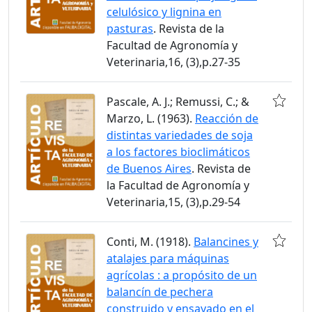
celulósico y lignina en
pasturas
. Revista de la
Facultad de Agronomía y
Veterinaria,16, (3),p.27-35
Pascale, A. J.; Remussi, C.; &
Marzo, L. (1963).
Reacción de
distintas variedades de soja
a los factores bioclimáticos
de Buenos Aires
. Revista de
la Facultad de Agronomía y
Veterinaria,15, (3),p.29-54
Conti, M. (1918).
Balancines y
atalajes para máquinas
agrícolas : a propósito de un
balancín de pechera
construido y ensayado en el