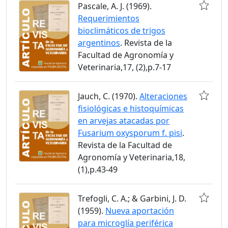
Pascale, A. J. (1969).
Requerimientos
bioclimáticos de trigos
argentinos
. Revista de la
Facultad de Agronomía y
Veterinaria,17, (2),p.7-17
Jauch, C. (1970).
Alteraciones
fisiológicas e histoquímicas
en arvejas atacadas por
Fusarium oxysporum f. pisi
.
Revista de la Facultad de
Agronomía y Veterinaria,18,
(1),p.43-49
Trefogli, C. A.; & Garbini, J. D.
(1959).
Nueva aportación
para microglía periférica