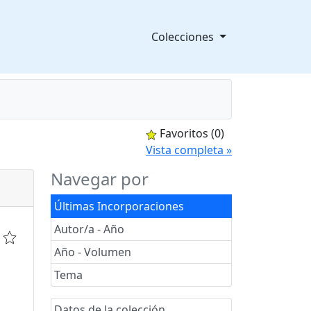
Colecciones
Favoritos
(0)
splegable
Vista completa »
Navegar por
Últimas Incorporaciones
Autor/a - Año
Año - Volumen
Tema
Datos de la colección