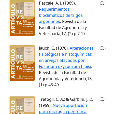
Pascale, A. J. (1969).
Requerimientos
bioclimáticos de trigos
argentinos
. Revista de la
Facultad de Agronomía y
Veterinaria,17, (2),p.7-17
Jauch, C. (1970).
Alteraciones
fisiológicas e histoquímicas
en arvejas atacadas por
Fusarium oxysporum f. pisi
.
Revista de la Facultad de
Agronomía y Veterinaria,18,
(1),p.43-49
Trefogli, C. A.; & Garbini, J. D.
(1959).
Nueva aportación
para microglía periférica