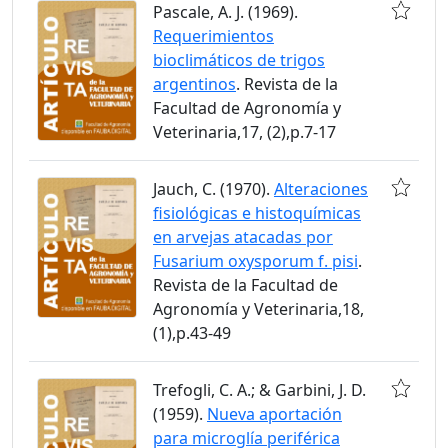
Pascale, A. J. (1969).
Requerimientos
bioclimáticos de trigos
argentinos
. Revista de la
Facultad de Agronomía y
Veterinaria,17, (2),p.7-17
Jauch, C. (1970).
Alteraciones
fisiológicas e histoquímicas
en arvejas atacadas por
Fusarium oxysporum f. pisi
.
Revista de la Facultad de
Agronomía y Veterinaria,18,
(1),p.43-49
Trefogli, C. A.; & Garbini, J. D.
(1959).
Nueva aportación
para microglía periférica