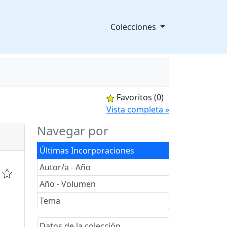
Colecciones
Favoritos
(0)
splegable
Vista completa »
Navegar por
Últimas Incorporaciones
Autor/a - Año
Año - Volumen
Tema
Datos de la colección