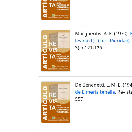
Margheritis, A. E. (1970).
lesbia (F) : (Lep. Pieridae)
.
3),p.121-126
De Benedetti, L. M. E. (19
de Eimeria tenella
. Revis
557