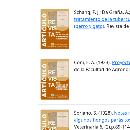
Schang, P. J.; Da Graña, A
tratamiento de la tubercu
(perro y gato)
. Revista de
Coni, E. A. (1923).
Proyecto
de la Facultad de Agronom
Soriano, S. (1928).
Notas m
algunos hongos parásitos
Veterinaria,6, (2),p.89-114