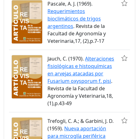
Pascale, A. J. (1969).
Requerimientos
bioclimáticos de trigos
argentinos
. Revista de la
Facultad de Agronomía y
Veterinaria,17, (2),p.7-17
Jauch, C. (1970).
Alteraciones
fisiológicas e histoquímicas
en arvejas atacadas por
Fusarium oxysporum f. pisi
.
Revista de la Facultad de
Agronomía y Veterinaria,18,
(1),p.43-49
Trefogli, C. A.; & Garbini, J. D.
(1959).
Nueva aportación
para microglía periférica