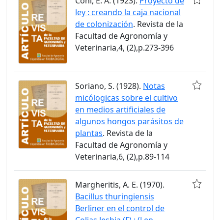
Coni, E. A. (1923).
Proyecto de
ley : creando la caja nacional
de colonización
. Revista de la
Facultad de Agronomía y
Veterinaria,4, (2),p.273-396
Soriano, S. (1928).
Notas
micólogicas sobre el cultivo
en medios artificiales de
algunos hongos parásitos de
plantas
. Revista de la
Facultad de Agronomía y
Veterinaria,6, (2),p.89-114
Margheritis, A. E. (1970).
Bacillus thuringiensis
Berliner en el control de
Colias lesbia (F) : (Lep.