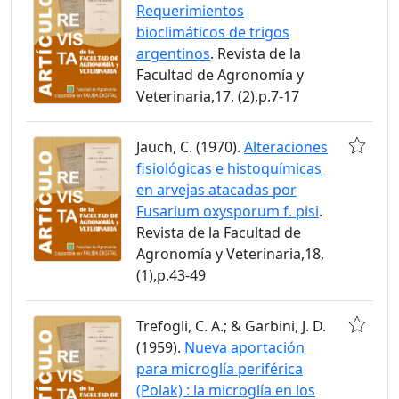
Requerimientos
bioclimáticos de trigos
argentinos
. Revista de la
Facultad de Agronomía y
Veterinaria,17, (2),p.7-17
Jauch, C. (1970).
Alteraciones
fisiológicas e histoquímicas
en arvejas atacadas por
Fusarium oxysporum f. pisi
.
Revista de la Facultad de
Agronomía y Veterinaria,18,
(1),p.43-49
Trefogli, C. A.; & Garbini, J. D.
(1959).
Nueva aportación
para microglía periférica
(Polak) : la microglía en los