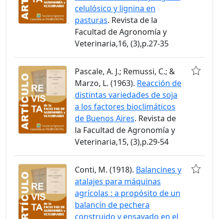
celulósico y lignina en
pasturas
. Revista de la
Facultad de Agronomía y
Veterinaria,16, (3),p.27-35
Pascale, A. J.; Remussi, C.; &
Marzo, L. (1963).
Reacción de
distintas variedades de soja
a los factores bioclimáticos
de Buenos Aires
. Revista de
la Facultad de Agronomía y
Veterinaria,15, (3),p.29-54
Conti, M. (1918).
Balancines y
atalajes para máquinas
agrícolas : a propósito de un
balancín de pechera
construido y ensayado en el