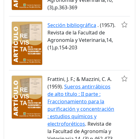
(3),p.363-369
Sección bibliográfica
. (1957).
Revista de la Facultad de
Agronomía y Veterinaria,14,
(1),p.154-203
Frattini, J. F.; & Mazzini, C. A.
(1959).
Sueros antirrábicos
de alto título : II parte :
Fraccionamiento para la
purificación y concentración
: estudios químicos y
electroforéticos
. Revista de
la Facultad de Agronomía y
Veterinaria,14, (3),p.462-473