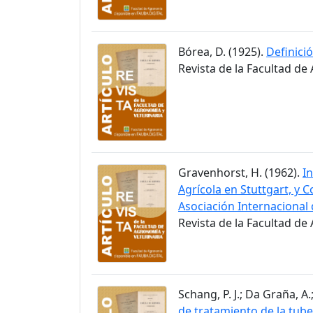
Bórea, D. (1925).
Definici
Revista de la Facultad de 
Gravenhorst, H. (1962).
I
Agrícola en Stuttgart, y 
Asociación Internacional 
Revista de la Facultad de
Schang, P. J.; Da Graña, A
de tratamiento de la tube