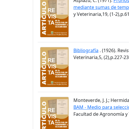
Aspiazú, C. (1971).
Pronós
mediante sumas de temp
y Veterinaria,19, (1-2),p.6
Bibliografía
. (1926). Revi
Veterinaria,5, (2),p.227-2
Monteverde, J. J.; Hermida
BAM - Medio para selecci
Facultad de Agronomía y V