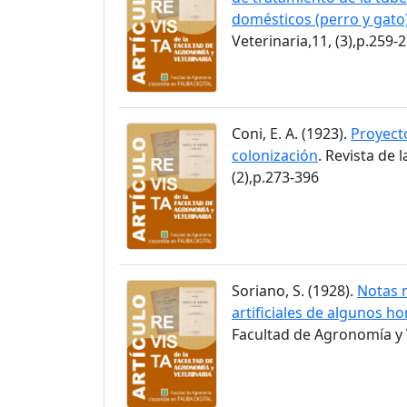
domésticos (perro y gato
Veterinaria,11, (3),p.259-
Coni, E. A. (1923).
Proyecto
colonización
. Revista de 
(2),p.273-396
Soriano, S. (1928).
Notas m
artificiales de algunos h
Facultad de Agronomía y V