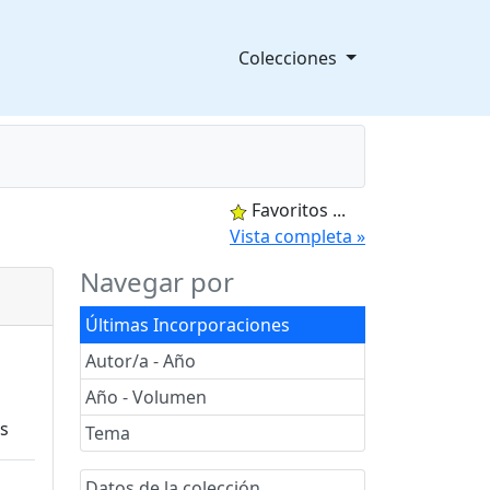
Colecciones
Favoritos
...
splegable
Vista completa »
Navegar por
Últimas Incorporaciones
Autor/a - Año
Año - Volumen
Tema
Datos de la colección