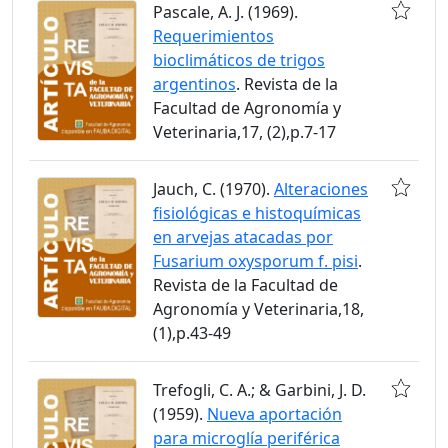
Pascale, A. J. (1969).
Requerimientos
bioclimáticos de trigos
argentinos
. Revista de la
Facultad de Agronomía y
Veterinaria,17, (2),p.7-17
Jauch, C. (1970).
Alteraciones
fisiológicas e histoquímicas
en arvejas atacadas por
Fusarium oxysporum f. pisi
.
Revista de la Facultad de
Agronomía y Veterinaria,18,
(1),p.43-49
Trefogli, C. A.; & Garbini, J. D.
(1959).
Nueva aportación
para microglía periférica