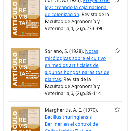
Coni, E. A. (1923).
Proyecto de
ley : creando la caja nacional
de colonización
. Revista de la
Facultad de Agronomía y
Veterinaria,4, (2),p.273-396
Soriano, S. (1928).
Notas
micólogicas sobre el cultivo
en medios artificiales de
algunos hongos parásitos de
plantas
. Revista de la
Facultad de Agronomía y
Veterinaria,6, (2),p.89-114
Margheritis, A. E. (1970).
Bacillus thuringiensis
Berliner en el control de
Colias lesbia (F) : (Lep.