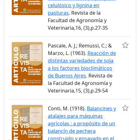
celulósico y lignina en
pasturas
. Revista de la
Facultad de Agronomía y
Veterinaria,16, (3),p.27-35
Pascale, A. J.; Remussi, C.; &
Marzo, L. (1963).
Reacción de
distintas variedades de soja
a los factores bioclimáticos
de Buenos Aires
. Revista de
la Facultad de Agronomía y
Veterinaria,15, (3),p.29-54
Conti, M. (1918).
Balancines y
atalajes para máquinas
agrícolas : a propósito de un
balancín de pechera
construido y ensayado en el