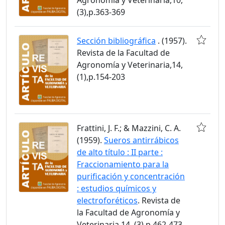
(3),p.363-369
Sección bibliográfica
. (1957).
Revista de la Facultad de
Agronomía y Veterinaria,14,
(1),p.154-203
Frattini, J. F.; & Mazzini, C. A.
(1959).
Sueros antirrábicos
de alto título : II parte :
Fraccionamiento para la
purificación y concentración
: estudios químicos y
electroforéticos
. Revista de
la Facultad de Agronomía y
Veterinaria,14, (3),p.462-473