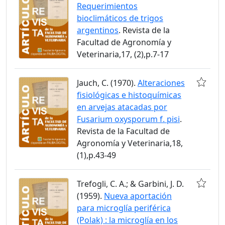
Requerimientos
bioclimáticos de trigos
argentinos
. Revista de la
Facultad de Agronomía y
Veterinaria,17, (2),p.7-17
Jauch, C. (1970).
Alteraciones
fisiológicas e histoquímicas
en arvejas atacadas por
Fusarium oxysporum f. pisi
.
Revista de la Facultad de
Agronomía y Veterinaria,18,
(1),p.43-49
Trefogli, C. A.; & Garbini, J. D.
(1959).
Nueva aportación
para microglía periférica
(Polak) : la microglía en los