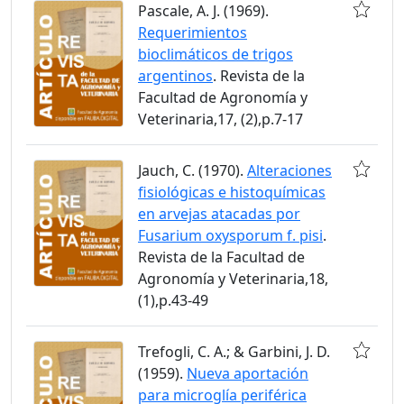
Pascale, A. J. (1969).
Requerimientos
bioclimáticos de trigos
argentinos
. Revista de la
Facultad de Agronomía y
Veterinaria,17, (2),p.7-17
Jauch, C. (1970).
Alteraciones
fisiológicas e histoquímicas
en arvejas atacadas por
Fusarium oxysporum f. pisi
.
Revista de la Facultad de
Agronomía y Veterinaria,18,
(1),p.43-49
Trefogli, C. A.; & Garbini, J. D.
(1959).
Nueva aportación
para microglía periférica