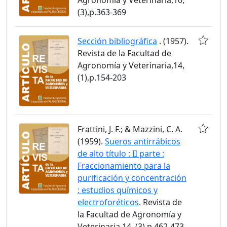
(3),p.363-369
Sección bibliográfica
. (1957).
Revista de la Facultad de
Agronomía y Veterinaria,14,
(1),p.154-203
Frattini, J. F.; & Mazzini, C. A.
(1959).
Sueros antirrábicos
de alto título : II parte :
Fraccionamiento para la
purificación y concentración
: estudios químicos y
electroforéticos
. Revista de
la Facultad de Agronomía y
Veterinaria,14, (3),p.462-473