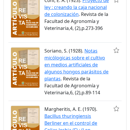
Coni, E. A. (1923).
Proyecto de
ley : creando la caja nacional
de colonización
. Revista de la
Facultad de Agronomía y
Veterinaria,4, (2),p.273-396
Soriano, S. (1928).
Notas
micólogicas sobre el cultivo
en medios artificiales de
algunos hongos parásitos de
plantas
. Revista de la
Facultad de Agronomía y
Veterinaria,6, (2),p.89-114
Margheritis, A. E. (1970).
Bacillus thuringiensis
Berliner en el control de
Colias lesbia (F) : (Lep.