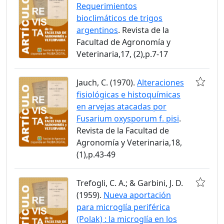
Requerimientos
bioclimáticos de trigos
argentinos
. Revista de la
Facultad de Agronomía y
Veterinaria,17, (2),p.7-17
Jauch, C. (1970).
Alteraciones
fisiológicas e histoquímicas
en arvejas atacadas por
Fusarium oxysporum f. pisi
.
Revista de la Facultad de
Agronomía y Veterinaria,18,
(1),p.43-49
Trefogli, C. A.; & Garbini, J. D.
(1959).
Nueva aportación
para microglía periférica
(Polak) : la microglía en los