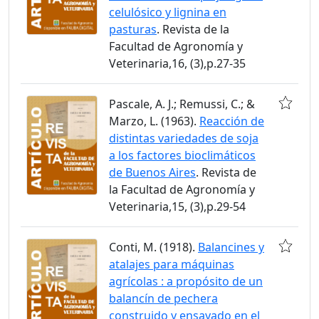
celulósico y lignina en
pasturas
. Revista de la
Facultad de Agronomía y
Veterinaria,16, (3),p.27-35
Pascale, A. J.; Remussi, C.; &
Marzo, L. (1963).
Reacción de
distintas variedades de soja
a los factores bioclimáticos
de Buenos Aires
. Revista de
la Facultad de Agronomía y
Veterinaria,15, (3),p.29-54
Conti, M. (1918).
Balancines y
atalajes para máquinas
agrícolas : a propósito de un
balancín de pechera
construido y ensayado en el