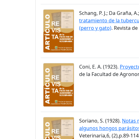
Schang, P. J.; Da Graña, A
tratamiento de la tubercu
(perro y gato)
. Revista de
Coni, E. A. (1923).
Proyecto
de la Facultad de Agronom
Soriano, S. (1928).
Notas m
algunos hongos parásitos
Veterinaria,6, (2),p.89-114