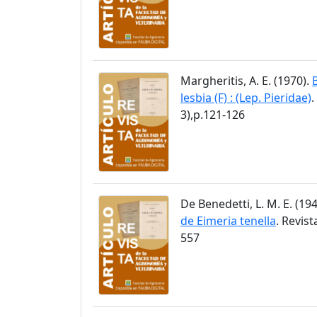
Margheritis, A. E. (1970).
lesbia (F) : (Lep. Pieridae)
.
3),p.121-126
De Benedetti, L. M. E. (19
de Eimeria tenella
. Revis
557