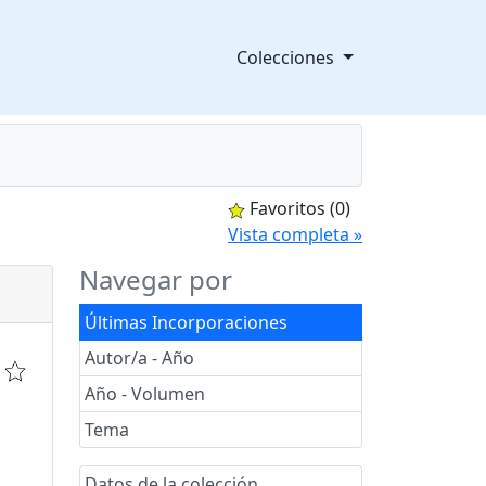
Colecciones
Favoritos
(0)
splegable
Vista completa »
Navegar por
Últimas Incorporaciones
Autor/a - Año
Año - Volumen
Tema
Datos de la colección