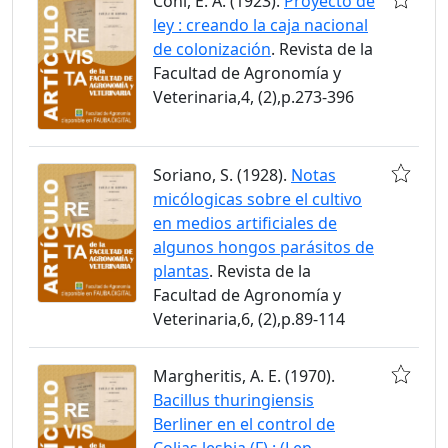
Coni, E. A. (1923).
Proyecto de
ley : creando la caja nacional
de colonización
. Revista de la
Facultad de Agronomía y
Veterinaria,4, (2),p.273-396
Soriano, S. (1928).
Notas
micólogicas sobre el cultivo
en medios artificiales de
algunos hongos parásitos de
plantas
. Revista de la
Facultad de Agronomía y
Veterinaria,6, (2),p.89-114
Margheritis, A. E. (1970).
Bacillus thuringiensis
Berliner en el control de
Colias lesbia (F) : (Lep.