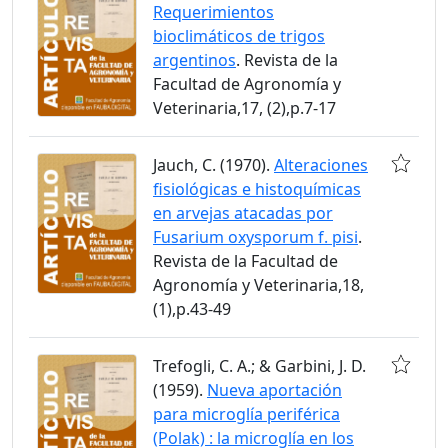
Requerimientos
bioclimáticos de trigos
argentinos
. Revista de la
Facultad de Agronomía y
Veterinaria,17, (2),p.7-17
Jauch, C. (1970).
Alteraciones
fisiológicas e histoquímicas
en arvejas atacadas por
Fusarium oxysporum f. pisi
.
Revista de la Facultad de
Agronomía y Veterinaria,18,
(1),p.43-49
Trefogli, C. A.; & Garbini, J. D.
(1959).
Nueva aportación
para microglía periférica
(Polak) : la microglía en los