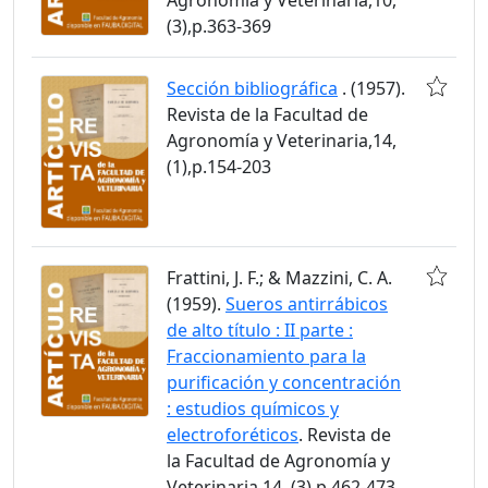
(3),p.363-369
Sección bibliográfica
. (1957).
Revista de la Facultad de
Agronomía y Veterinaria,14,
(1),p.154-203
Frattini, J. F.; & Mazzini, C. A.
(1959).
Sueros antirrábicos
de alto título : II parte :
Fraccionamiento para la
purificación y concentración
: estudios químicos y
electroforéticos
. Revista de
la Facultad de Agronomía y
Veterinaria,14, (3),p.462-473