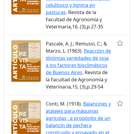
celulósico y lignina en
pasturas
. Revista de la
Facultad de Agronomía y
Veterinaria,16, (3),p.27-35
Pascale, A. J.; Remussi, C.; &
Marzo, L. (1963).
Reacción de
distintas variedades de soja
a los factores bioclimáticos
de Buenos Aires
. Revista de
la Facultad de Agronomía y
Veterinaria,15, (3),p.29-54
Conti, M. (1918).
Balancines y
atalajes para máquinas
agrícolas : a propósito de un
balancín de pechera
construido y ensayado en el