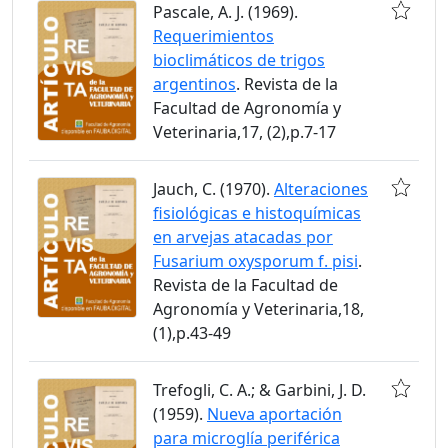
Pascale, A. J. (1969).
Requerimientos
bioclimáticos de trigos
argentinos
. Revista de la
Facultad de Agronomía y
Veterinaria,17, (2),p.7-17
Jauch, C. (1970).
Alteraciones
fisiológicas e histoquímicas
en arvejas atacadas por
Fusarium oxysporum f. pisi
.
Revista de la Facultad de
Agronomía y Veterinaria,18,
(1),p.43-49
Trefogli, C. A.; & Garbini, J. D.
(1959).
Nueva aportación
para microglía periférica