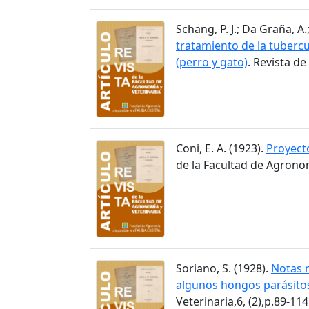
Schang, P. J.; Da Graña, A
tratamiento de la tubercu
(perro y gato)
. Revista de
Coni, E. A. (1923).
Proyecto
de la Facultad de Agronom
Soriano, S. (1928).
Notas m
algunos hongos parásitos
Veterinaria,6, (2),p.89-114