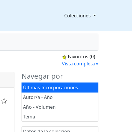
Colecciones
Favoritos
(0)
splegable
Vista completa »
Navegar por
Últimas Incorporaciones
Autor/a - Año
Año - Volumen
Tema
Datos de la colección