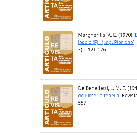
Margheritis, A. E. (1970).
lesbia (F) : (Lep. Pieridae)
.
3),p.121-126
De Benedetti, L. M. E. (19
de Eimeria tenella
. Revis
557