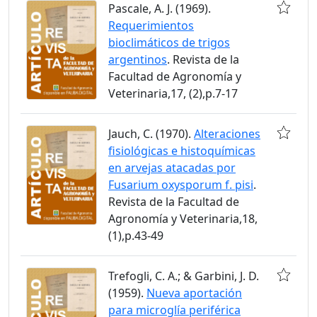
Pascale, A. J. (1969).
Requerimientos
bioclimáticos de trigos
argentinos
. Revista de la
Facultad de Agronomía y
Veterinaria,17, (2),p.7-17
Jauch, C. (1970).
Alteraciones
fisiológicas e histoquímicas
en arvejas atacadas por
Fusarium oxysporum f. pisi
.
Revista de la Facultad de
Agronomía y Veterinaria,18,
(1),p.43-49
Trefogli, C. A.; & Garbini, J. D.
(1959).
Nueva aportación
para microglía periférica