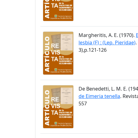
Margheritis, A. E. (1970).
lesbia (F) : (Lep. Pieridae)
.
3),p.121-126
De Benedetti, L. M. E. (19
de Eimeria tenella
. Revis
557