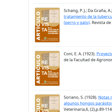
Schang, P. J.; Da Graña, A
tratamiento de la tubercu
(perro y gato)
. Revista de
Coni, E. A. (1923).
Proyecto
de la Facultad de Agronom
Soriano, S. (1928).
Notas m
algunos hongos parásitos
Veterinaria,6, (2),p.89-114