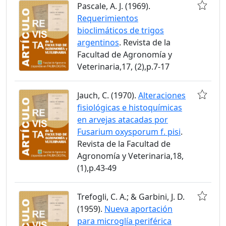
Pascale, A. J. (1969).
Requerimientos
bioclimáticos de trigos
argentinos
. Revista de la
Facultad de Agronomía y
Veterinaria,17, (2),p.7-17
Jauch, C. (1970).
Alteraciones
fisiológicas e histoquímicas
en arvejas atacadas por
Fusarium oxysporum f. pisi
.
Revista de la Facultad de
Agronomía y Veterinaria,18,
(1),p.43-49
Trefogli, C. A.; & Garbini, J. D.
(1959).
Nueva aportación
para microglía periférica