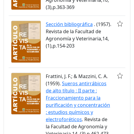
(3),p.363-369
Sección bibliográfica
. (1957).
Revista de la Facultad de
Agronomía y Veterinaria,14,
(1),p.154-203
Frattini, J. F.; & Mazzini, C. A.
(1959).
Sueros antirrábicos
de alto título : II parte :
Fraccionamiento para la
purificación y concentración
: estudios químicos y
electroforéticos
. Revista de
la Facultad de Agronomía y
Veterinaria,14, (3),p.462-473