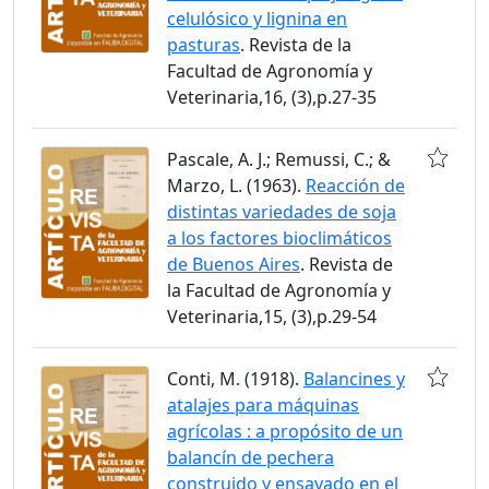
celulósico y lignina en
pasturas
. Revista de la
Facultad de Agronomía y
Veterinaria,16, (3),p.27-35
Pascale, A. J.; Remussi, C.; &
Marzo, L. (1963).
Reacción de
distintas variedades de soja
a los factores bioclimáticos
de Buenos Aires
. Revista de
la Facultad de Agronomía y
Veterinaria,15, (3),p.29-54
Conti, M. (1918).
Balancines y
atalajes para máquinas
agrícolas : a propósito de un
balancín de pechera
construido y ensayado en el