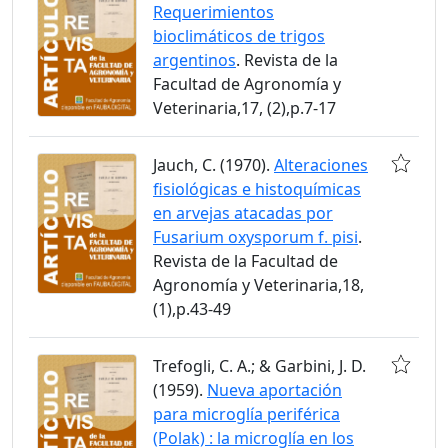
Requerimientos
bioclimáticos de trigos
argentinos
. Revista de la
Facultad de Agronomía y
Veterinaria,17, (2),p.7-17
Jauch, C. (1970).
Alteraciones
fisiológicas e histoquímicas
en arvejas atacadas por
Fusarium oxysporum f. pisi
.
Revista de la Facultad de
Agronomía y Veterinaria,18,
(1),p.43-49
Trefogli, C. A.; & Garbini, J. D.
(1959).
Nueva aportación
para microglía periférica
(Polak) : la microglía en los