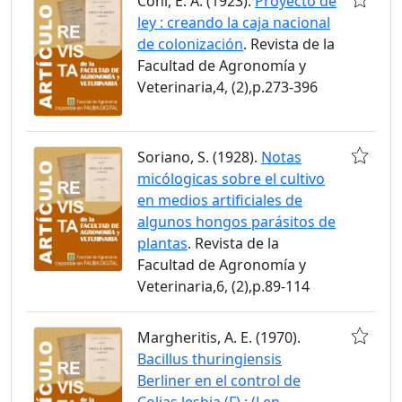
Coni, E. A. (1923).
Proyecto de
ley : creando la caja nacional
de colonización
. Revista de la
Facultad de Agronomía y
Veterinaria,4, (2),p.273-396
Soriano, S. (1928).
Notas
micólogicas sobre el cultivo
en medios artificiales de
algunos hongos parásitos de
plantas
. Revista de la
Facultad de Agronomía y
Veterinaria,6, (2),p.89-114
Margheritis, A. E. (1970).
Bacillus thuringiensis
Berliner en el control de
Colias lesbia (F) : (Lep.