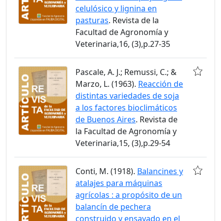
celulósico y lignina en
pasturas
. Revista de la
Facultad de Agronomía y
Veterinaria,16, (3),p.27-35
Pascale, A. J.; Remussi, C.; &
Marzo, L. (1963).
Reacción de
distintas variedades de soja
a los factores bioclimáticos
de Buenos Aires
. Revista de
la Facultad de Agronomía y
Veterinaria,15, (3),p.29-54
Conti, M. (1918).
Balancines y
atalajes para máquinas
agrícolas : a propósito de un
balancín de pechera
construido y ensayado en el