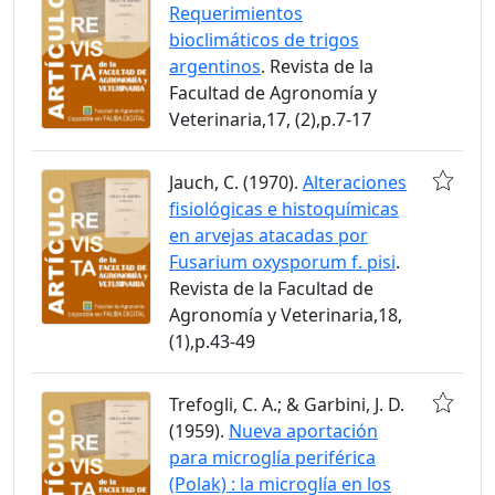
Requerimientos
bioclimáticos de trigos
argentinos
. Revista de la
Facultad de Agronomía y
Veterinaria,17, (2),p.7-17
Jauch, C. (1970).
Alteraciones
fisiológicas e histoquímicas
en arvejas atacadas por
Fusarium oxysporum f. pisi
.
Revista de la Facultad de
Agronomía y Veterinaria,18,
(1),p.43-49
Trefogli, C. A.; & Garbini, J. D.
(1959).
Nueva aportación
para microglía periférica
(Polak) : la microglía en los