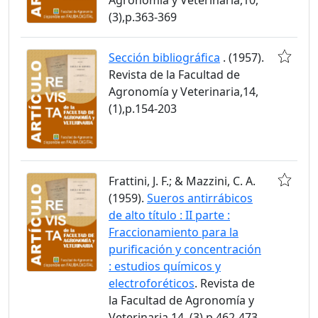
(3),p.363-369
Sección bibliográfica
. (1957).
Revista de la Facultad de
Agronomía y Veterinaria,14,
(1),p.154-203
Frattini, J. F.; & Mazzini, C. A.
(1959).
Sueros antirrábicos
de alto título : II parte :
Fraccionamiento para la
purificación y concentración
: estudios químicos y
electroforéticos
. Revista de
la Facultad de Agronomía y
Veterinaria,14, (3),p.462-473