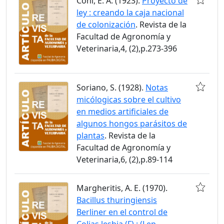
Coni, E. A. (1923).
Proyecto de
ley : creando la caja nacional
de colonización
. Revista de la
Facultad de Agronomía y
Veterinaria,4, (2),p.273-396
Soriano, S. (1928).
Notas
micólogicas sobre el cultivo
en medios artificiales de
algunos hongos parásitos de
plantas
. Revista de la
Facultad de Agronomía y
Veterinaria,6, (2),p.89-114
Margheritis, A. E. (1970).
Bacillus thuringiensis
Berliner en el control de
Colias lesbia (F) : (Lep.