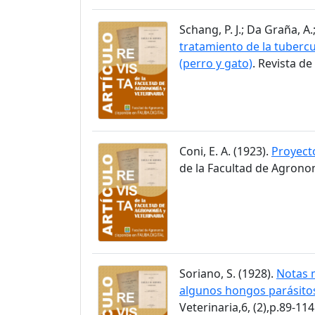
Schang, P. J.; Da Graña, A
tratamiento de la tubercu
(perro y gato)
. Revista de
Coni, E. A. (1923).
Proyecto
de la Facultad de Agronom
Soriano, S. (1928).
Notas m
algunos hongos parásitos
Veterinaria,6, (2),p.89-114