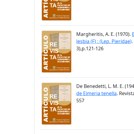
Margheritis, A. E. (1970).
lesbia (F) : (Lep. Pieridae)
.
3),p.121-126
De Benedetti, L. M. E. (19
de Eimeria tenella
. Revis
557