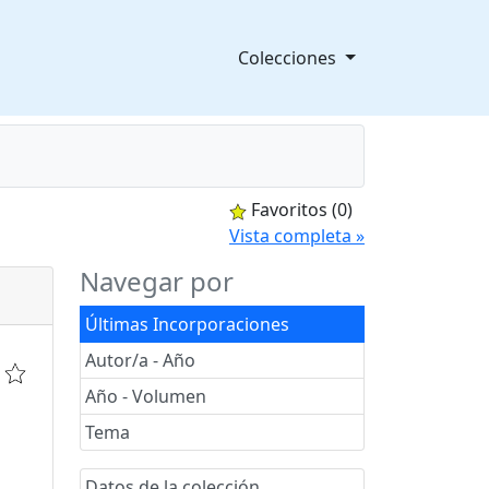
Colecciones
Favoritos
(0)
splegable
Vista completa »
Navegar por
Últimas Incorporaciones
Autor/a - Año
Año - Volumen
Tema
Datos de la colección