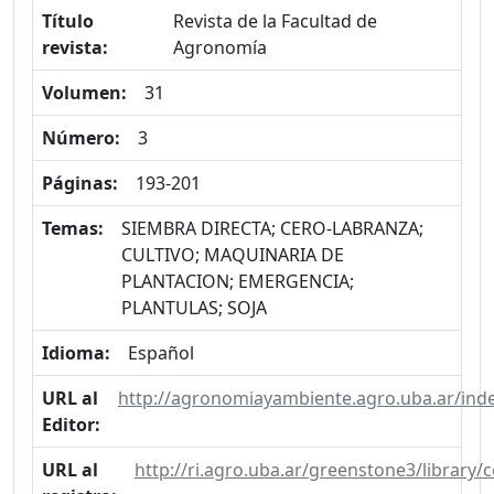
Título
Revista de la Facultad de
revista:
Agronomía
Volumen:
31
Número:
3
Páginas:
193-201
Temas:
SIEMBRA DIRECTA; CERO-LABRANZA;
CULTIVO; MAQUINARIA DE
PLANTACION; EMERGENCIA;
PLANTULAS; SOJA
Idioma:
Español
URL al
http://agronomiayambiente.agro.uba.ar/ind
Editor:
URL al
http://ri.agro.uba.ar/greenstone3/library