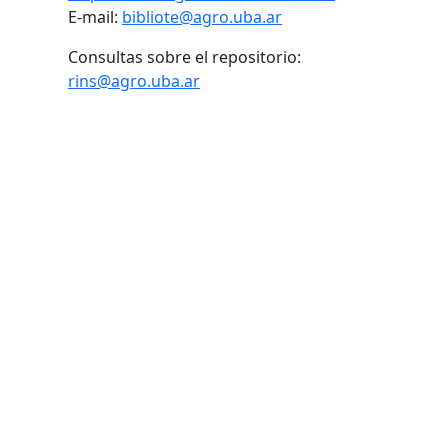
E-mail:
bibliote@agro.uba.ar
Consultas sobre el repositorio:
rins@agro.uba.ar