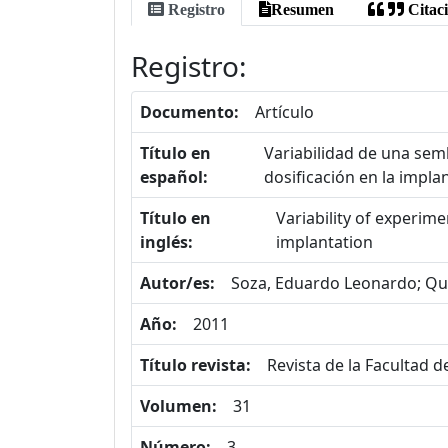
Registro
Resumen
Citac
Registro:
Documento:
Artículo
Título en
Variabilidad de una sem
español:
dosificación en la impla
Título en
Variability of experim
inglés:
implantation
Autor/es:
Soza, Eduardo Leonardo; Qui
Año:
2011
Título revista:
Revista de la Facultad 
Volumen:
31
Número:
3