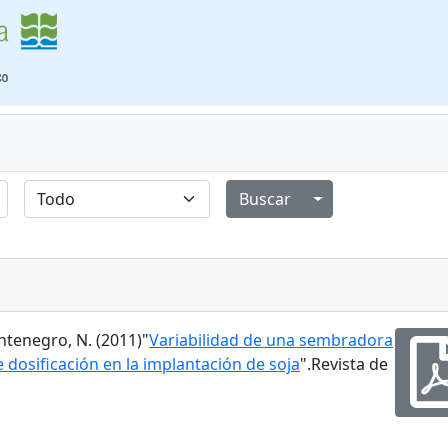
Alternar menú de
Montenegro, N. (2011)"
Variabilidad de una sembradora
 dosificación en la implantación de soja
".Revista de
1