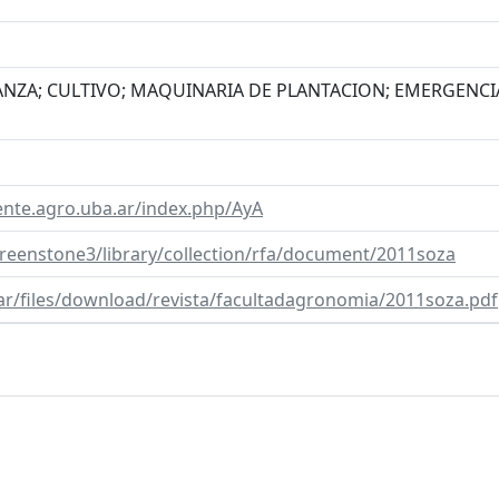
ANZA; CULTIVO; MAQUINARIA DE PLANTACION; EMERGENCI
nte.agro.uba.ar/index.php/AyA
/greenstone3/library/collection/rfa/document/2011soza
a.ar/files/download/revista/facultadagronomia/2011soza.pdf