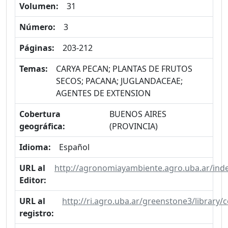
Volumen:
31
Número:
3
Páginas:
203-212
Temas:
CARYA PECAN; PLANTAS DE FRUTOS
SECOS; PACANA; JUGLANDACEAE;
AGENTES DE EXTENSION
Cobertura
BUENOS AIRES
geográfica:
(PROVINCIA)
Idioma:
Español
URL al
http://agronomiayambiente.agro.uba.ar/ind
Editor:
URL al
http://ri.agro.uba.ar/greenstone3/library
registro: