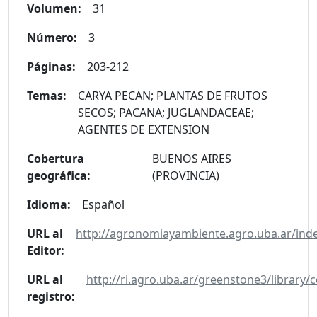
Volumen:
31
Número:
3
Páginas:
203-212
Temas:
CARYA PECAN; PLANTAS DE FRUTOS
SECOS; PACANA; JUGLANDACEAE;
AGENTES DE EXTENSION
Cobertura
BUENOS AIRES
geográfica:
(PROVINCIA)
Idioma:
Español
URL al
http://agronomiayambiente.agro.uba.ar/ind
Editor:
URL al
http://ri.agro.uba.ar/greenstone3/library
registro: