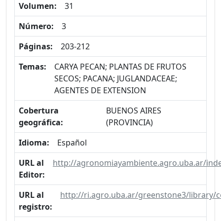
Volumen:
31
Número:
3
Páginas:
203-212
Temas:
CARYA PECAN; PLANTAS DE FRUTOS
SECOS; PACANA; JUGLANDACEAE;
AGENTES DE EXTENSION
Cobertura
BUENOS AIRES
geográfica:
(PROVINCIA)
Idioma:
Español
URL al
http://agronomiayambiente.agro.uba.ar/ind
Editor:
URL al
http://ri.agro.uba.ar/greenstone3/library
registro: