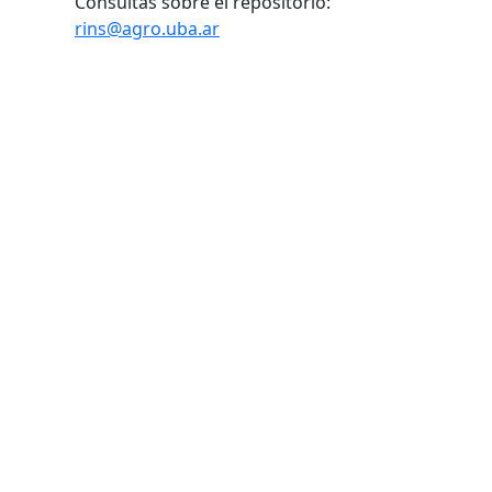
Consultas sobre el repositorio:
rins@agro.uba.ar