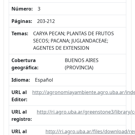
Número:
3
Páginas:
203-212
Temas:
CARYA PECAN; PLANTAS DE FRUTOS
SECOS; PACANA; JUGLANDACEAE;
AGENTES DE EXTENSION
Cobertura
BUENOS AIRES
geográfica:
(PROVINCIA)
Idioma:
Español
URL al
http://agronomiayambiente.agro.uba.ar/ind
Editor:
URL al
http://ri.agro.uba.ar/greenstone3/library
registro:
URL al
http://ri.agro.uba.ar/files/download/r