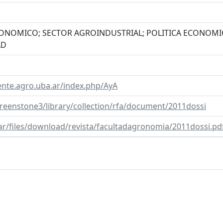
CONOMICO; SECTOR AGROINDUSTRIAL; POLITICA ECONOMI
AD
nte.agro.uba.ar/index.php/AyA
/greenstone3/library/collection/rfa/document/2011dossi
a.ar/files/download/revista/facultadagronomia/2011dossi.pd