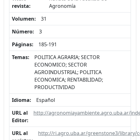
revista:
Agronomía
Volumen:
31
Número:
3
Páginas:
185-191
Temas:
POLITICA AGRARIA; SECTOR
ECONOMICO; SECTOR
AGROINDUSTRIAL; POLITICA
ECONOMICA; RENTABILIDAD;
PRODUCTIVIDAD
Idioma:
Español
URL al
http://agronomiayambiente.agro.uba.ar/ind
Editor:
URL al
http://ri.agro.uba.ar/greenstone3/library