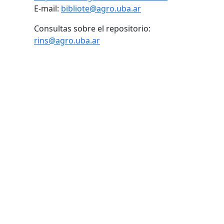
E-mail:
bibliote@agro.uba.ar
Consultas sobre el repositorio:
rins@agro.uba.ar