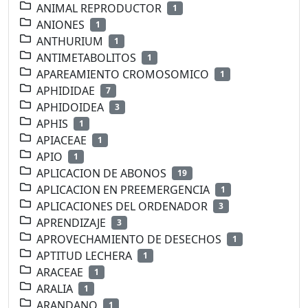
ANIMAL REPRODUCTOR
1
ANIONES
1
ANTHURIUM
1
ANTIMETABOLITOS
1
APAREAMIENTO CROMOSOMICO
1
APHIDIDAE
7
APHIDOIDEA
3
APHIS
1
APIACEAE
1
APIO
1
APLICACION DE ABONOS
19
APLICACION EN PREEMERGENCIA
1
APLICACIONES DEL ORDENADOR
3
APRENDIZAJE
3
APROVECHAMIENTO DE DESECHOS
1
APTITUD LECHERA
1
ARACEAE
1
ARALIA
1
ARANDANO
1