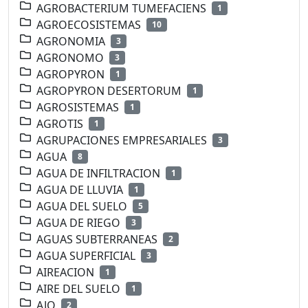
AGROBACTERIUM TUMEFACIENS
1
AGROECOSISTEMAS
10
AGRONOMIA
3
AGRONOMO
3
AGROPYRON
1
AGROPYRON DESERTORUM
1
AGROSISTEMAS
1
AGROTIS
1
AGRUPACIONES EMPRESARIALES
3
AGUA
8
AGUA DE INFILTRACION
1
AGUA DE LLUVIA
1
AGUA DEL SUELO
5
AGUA DE RIEGO
3
AGUAS SUBTERRANEAS
2
AGUA SUPERFICIAL
3
AIREACION
1
AIRE DEL SUELO
1
AJO
2