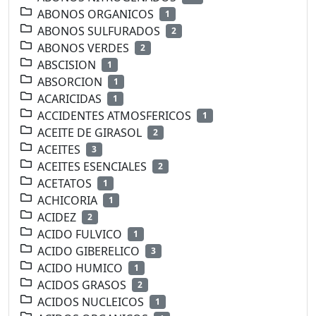
ABONOS ORGANICOS
1
ABONOS SULFURADOS
2
ABONOS VERDES
2
ABSCISION
1
ABSORCION
1
ACARICIDAS
1
ACCIDENTES ATMOSFERICOS
1
ACEITE DE GIRASOL
2
ACEITES
3
ACEITES ESENCIALES
2
ACETATOS
1
ACHICORIA
1
ACIDEZ
2
ACIDO FULVICO
1
ACIDO GIBERELICO
3
ACIDO HUMICO
1
ACIDOS GRASOS
2
ACIDOS NUCLEICOS
1