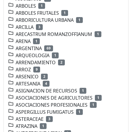
ARBOLES
1
ARBOLES FRUTALES
1
ARBORICULTURA URBANA
1
ARCILLA
3
ARECASTRUM ROMANZOFFIANUM
1
ARENA
1
ARGENTINA
69
ARQUEOLOGIA
1
ARRENDAMIENTO
2
ARROZ
9
ARSENICO
2
ARTESANIA
4
ASIGNACION DE RECURSOS
1
ASOCIACIONES DE AGRICULTORES
1
ASOCIACIONES PROFESIONALES
1
ASPERGILLUS FUMIGATUS
1
ASTERACEAE
3
ATRAZINA
1