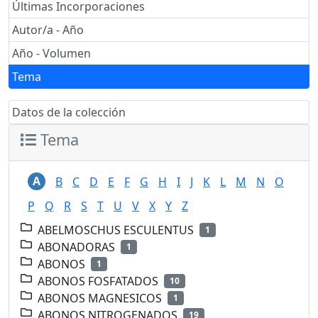
Últimas Incorporaciones
Autor/a - Año
Año - Volumen
Tema
Datos de la colección
Tema
A
B
C
D
E
F
G
H
I
J
K
L
M
N
O
P
Q
R
S
T
U
V
X
Y
Z
ABELMOSCHUS ESCULENTUS
1
ABONADORAS
1
ABONOS
1
ABONOS FOSFATADOS
10
ABONOS MAGNESICOS
1
ABONOS NITROGENADOS
19