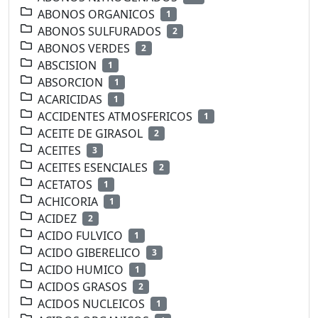
ABONOS ORGANICOS
1
ABONOS SULFURADOS
2
ABONOS VERDES
2
ABSCISION
1
ABSORCION
1
ACARICIDAS
1
ACCIDENTES ATMOSFERICOS
1
ACEITE DE GIRASOL
2
ACEITES
3
ACEITES ESENCIALES
2
ACETATOS
1
ACHICORIA
1
ACIDEZ
2
ACIDO FULVICO
1
ACIDO GIBERELICO
3
ACIDO HUMICO
1
ACIDOS GRASOS
2
ACIDOS NUCLEICOS
1