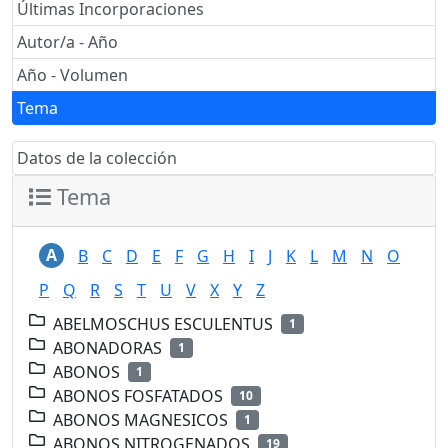
Últimas Incorporaciones
Autor/a - Año
Año - Volumen
Tema
Datos de la colección
Tema
A
B
C
D
E
F
G
H
I
J
K
L
M
N
O
P
Q
R
S
T
U
V
X
Y
Z
ABELMOSCHUS ESCULENTUS
1
ABONADORAS
1
ABONOS
1
ABONOS FOSFATADOS
10
ABONOS MAGNESICOS
1
ABONOS NITROGENADOS
19