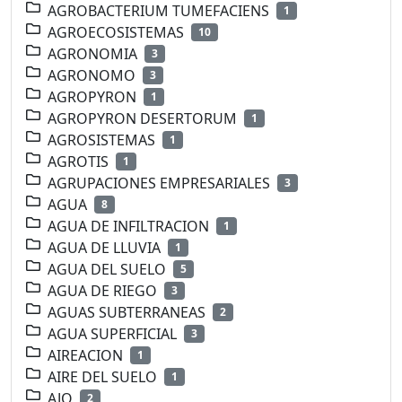
AGROBACTERIUM TUMEFACIENS
1
AGROECOSISTEMAS
10
AGRONOMIA
3
AGRONOMO
3
AGROPYRON
1
AGROPYRON DESERTORUM
1
AGROSISTEMAS
1
AGROTIS
1
AGRUPACIONES EMPRESARIALES
3
AGUA
8
AGUA DE INFILTRACION
1
AGUA DE LLUVIA
1
AGUA DEL SUELO
5
AGUA DE RIEGO
3
AGUAS SUBTERRANEAS
2
AGUA SUPERFICIAL
3
AIREACION
1
AIRE DEL SUELO
1
AJO
2