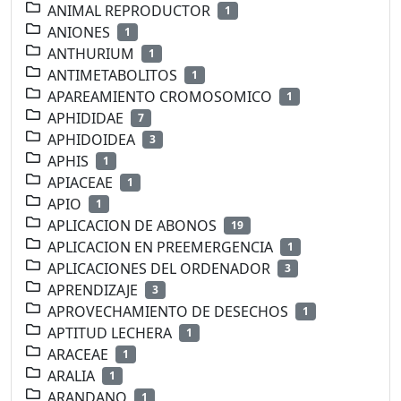
ANIMAL REPRODUCTOR
1
ANIONES
1
ANTHURIUM
1
ANTIMETABOLITOS
1
APAREAMIENTO CROMOSOMICO
1
APHIDIDAE
7
APHIDOIDEA
3
APHIS
1
APIACEAE
1
APIO
1
APLICACION DE ABONOS
19
APLICACION EN PREEMERGENCIA
1
APLICACIONES DEL ORDENADOR
3
APRENDIZAJE
3
APROVECHAMIENTO DE DESECHOS
1
APTITUD LECHERA
1
ARACEAE
1
ARALIA
1
ARANDANO
1