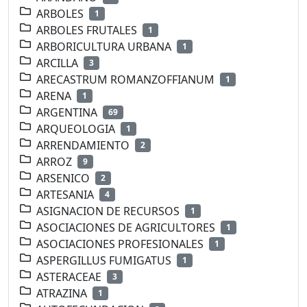
ARBOLES
1
ARBOLES FRUTALES
1
ARBORICULTURA URBANA
1
ARCILLA
3
ARECASTRUM ROMANZOFFIANUM
1
ARENA
1
ARGENTINA
69
ARQUEOLOGIA
1
ARRENDAMIENTO
2
ARROZ
9
ARSENICO
2
ARTESANIA
4
ASIGNACION DE RECURSOS
1
ASOCIACIONES DE AGRICULTORES
1
ASOCIACIONES PROFESIONALES
1
ASPERGILLUS FUMIGATUS
1
ASTERACEAE
3
ATRAZINA
1