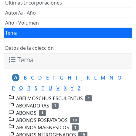
Últimas Incorporaciones
Autor/a - Año
Año - Volumen
Tema
Datos de la colección
Tema
A
B
C
D
E
F
G
H
I
J
K
L
M
N
O
P
Q
R
S
T
U
V
X
Y
Z
ABELMOSCHUS ESCULENTUS
1
ABONADORAS
1
ABONOS
1
ABONOS FOSFATADOS
10
ABONOS MAGNESICOS
1
ABONOS NITROGENADOS
19