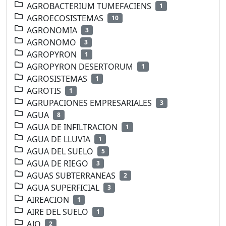
AGROBACTERIUM TUMEFACIENS
1
AGROECOSISTEMAS
10
AGRONOMIA
3
AGRONOMO
3
AGROPYRON
1
AGROPYRON DESERTORUM
1
AGROSISTEMAS
1
AGROTIS
1
AGRUPACIONES EMPRESARIALES
3
AGUA
8
AGUA DE INFILTRACION
1
AGUA DE LLUVIA
1
AGUA DEL SUELO
5
AGUA DE RIEGO
3
AGUAS SUBTERRANEAS
2
AGUA SUPERFICIAL
3
AIREACION
1
AIRE DEL SUELO
1
AJO
2