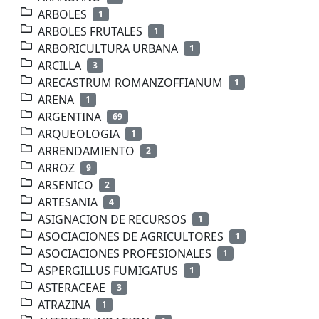
ARBOLES
1
ARBOLES FRUTALES
1
ARBORICULTURA URBANA
1
ARCILLA
3
ARECASTRUM ROMANZOFFIANUM
1
ARENA
1
ARGENTINA
69
ARQUEOLOGIA
1
ARRENDAMIENTO
2
ARROZ
9
ARSENICO
2
ARTESANIA
4
ASIGNACION DE RECURSOS
1
ASOCIACIONES DE AGRICULTORES
1
ASOCIACIONES PROFESIONALES
1
ASPERGILLUS FUMIGATUS
1
ASTERACEAE
3
ATRAZINA
1