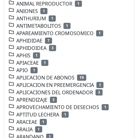
ANIMAL REPRODUCTOR
1
ANIONES
1
ANTHURIUM
1
ANTIMETABOLITOS
1
APAREAMIENTO CROMOSOMICO
1
APHIDIDAE
7
APHIDOIDEA
3
APHIS
1
APIACEAE
1
APIO
1
APLICACION DE ABONOS
19
APLICACION EN PREEMERGENCIA
1
APLICACIONES DEL ORDENADOR
3
APRENDIZAJE
3
APROVECHAMIENTO DE DESECHOS
1
APTITUD LECHERA
1
ARACEAE
1
ARALIA
1
ARANDANO
1