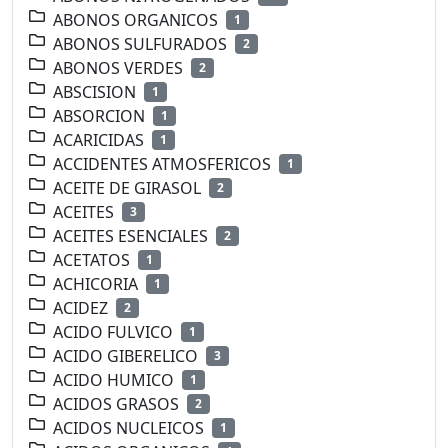
ABONOS ORGANICOS
1
ABONOS SULFURADOS
2
ABONOS VERDES
2
ABSCISION
1
ABSORCION
1
ACARICIDAS
1
ACCIDENTES ATMOSFERICOS
1
ACEITE DE GIRASOL
2
ACEITES
3
ACEITES ESENCIALES
2
ACETATOS
1
ACHICORIA
1
ACIDEZ
2
ACIDO FULVICO
1
ACIDO GIBERELICO
3
ACIDO HUMICO
1
ACIDOS GRASOS
2
ACIDOS NUCLEICOS
1