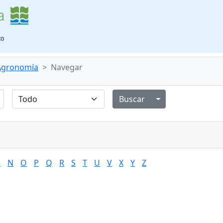
 Agronomía
Navegar
Alternar menú de
M
N
O
P
Q
R
S
T
U
V
X
Y
Z