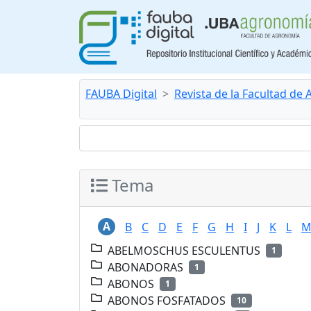
FAUBA Digital
Revista de la Facultad de
Tema
A
B
C
D
E
F
G
H
I
J
K
L
ABELMOSCHUS ESCULENTUS
1
ABONADORAS
1
ABONOS
1
ABONOS FOSFATADOS
10