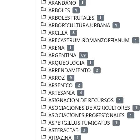
ARANDANO
1
ARBOLES
1
ARBOLES FRUTALES
1
ARBORICULTURA URBANA
1
ARCILLA
3
ARECASTRUM ROMANZOFFIANUM
1
ARENA
1
ARGENTINA
69
ARQUEOLOGIA
1
ARRENDAMIENTO
2
ARROZ
9
ARSENICO
2
ARTESANIA
4
ASIGNACION DE RECURSOS
1
ASOCIACIONES DE AGRICULTORES
1
ASOCIACIONES PROFESIONALES
1
ASPERGILLUS FUMIGATUS
1
ASTERACEAE
3
ATRAZINA
1