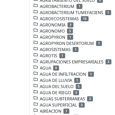
AGRIETAMIENTO DEL SUELO
3
AGROBACTERIUM
1
AGROBACTERIUM TUMEFACIENS
1
AGROECOSISTEMAS
10
AGRONOMIA
3
AGRONOMO
3
AGROPYRON
1
AGROPYRON DESERTORUM
1
AGROSISTEMAS
1
AGROTIS
1
AGRUPACIONES EMPRESARIALES
3
AGUA
8
AGUA DE INFILTRACION
1
AGUA DE LLUVIA
1
AGUA DEL SUELO
5
AGUA DE RIEGO
3
AGUAS SUBTERRANEAS
2
AGUA SUPERFICIAL
3
AIREACION
1