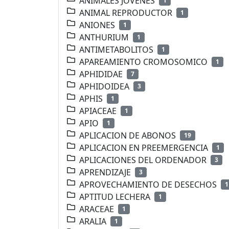
ANIMALES JOVENES
1
ANIMAL REPRODUCTOR
1
ANIONES
1
ANTHURIUM
1
ANTIMETABOLITOS
1
APAREAMIENTO CROMOSOMICO
1
APHIDIDAE
7
APHIDOIDEA
3
APHIS
1
APIACEAE
1
APIO
1
APLICACION DE ABONOS
19
APLICACION EN PREEMERGENCIA
1
APLICACIONES DEL ORDENADOR
3
APRENDIZAJE
3
APROVECHAMIENTO DE DESECHOS
1
APTITUD LECHERA
1
ARACEAE
1
ARALIA
1