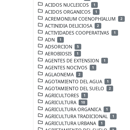
ACIDOS NUCLEICOS
1
ACIDOS ORGANICOS
1
ACREMONIUM COENOPHIALUM
2
ACTINIDIA DELICIOSA
2
ACTIVIDADES COOPERATIVAS
1
ADN
1
ADSORCION
5
AEROBIOSIS
1
AGENTES DE EXTENSION
1
AGENTES NOCIVOS
1
AGLAONEMA
2
AGOTAMIENTO DEL AGUA
1
AGOTAMIENTO DEL SUELO
2
AGRICULTORES
1
AGRICULTURA
10
AGRICULTURA ORGANICA
1
AGRICULTURA TRADICIONAL
1
AGRICULTURA URBANA
1