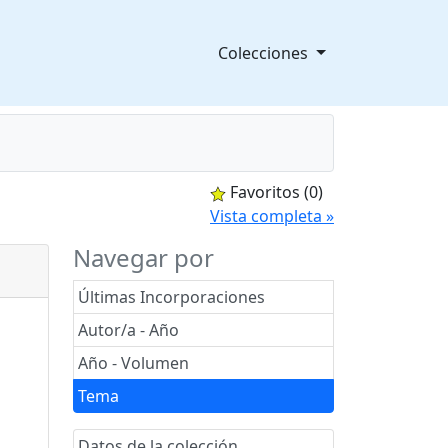
Colecciones
Favoritos
(0)
splegable
Vista completa »
Navegar por
Últimas Incorporaciones
Autor/a - Año
Año - Volumen
Tema
Datos de la colección