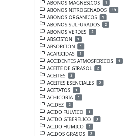
ABONOS MAGNESICOS
1
ABONOS NITROGENADOS
19
ABONOS ORGANICOS
1
ABONOS SULFURADOS
2
ABONOS VERDES
2
ABSCISION
1
ABSORCION
1
ACARICIDAS
1
ACCIDENTES ATMOSFERICOS
1
ACEITE DE GIRASOL
2
ACEITES
3
ACEITES ESENCIALES
2
ACETATOS
1
ACHICORIA
1
ACIDEZ
2
ACIDO FULVICO
1
ACIDO GIBERELICO
3
ACIDO HUMICO
1
ACIDOS GRASOS
2