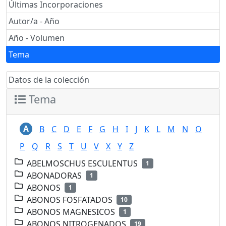
Últimas Incorporaciones
Autor/a - Año
Año - Volumen
Tema
Datos de la colección
Tema
A
B
C
D
E
F
G
H
I
J
K
L
M
N
O
P
Q
R
S
T
U
V
X
Y
Z
ABELMOSCHUS ESCULENTUS
1
ABONADORAS
1
ABONOS
1
ABONOS FOSFATADOS
10
ABONOS MAGNESICOS
1
ABONOS NITROGENADOS
19