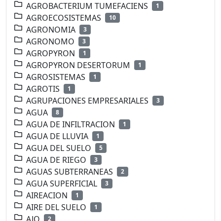
AGROBACTERIUM TUMEFACIENS
1
AGROECOSISTEMAS
10
AGRONOMIA
3
AGRONOMO
3
AGROPYRON
1
AGROPYRON DESERTORUM
1
AGROSISTEMAS
1
AGROTIS
1
AGRUPACIONES EMPRESARIALES
3
AGUA
8
AGUA DE INFILTRACION
1
AGUA DE LLUVIA
1
AGUA DEL SUELO
5
AGUA DE RIEGO
3
AGUAS SUBTERRANEAS
2
AGUA SUPERFICIAL
3
AIREACION
1
AIRE DEL SUELO
1
AJO
2