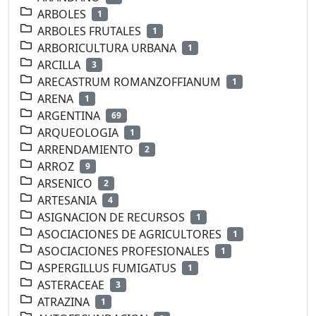
ARBOLES
1
ARBOLES FRUTALES
1
ARBORICULTURA URBANA
1
ARCILLA
3
ARECASTRUM ROMANZOFFIANUM
1
ARENA
1
ARGENTINA
69
ARQUEOLOGIA
1
ARRENDAMIENTO
2
ARROZ
9
ARSENICO
2
ARTESANIA
4
ASIGNACION DE RECURSOS
1
ASOCIACIONES DE AGRICULTORES
1
ASOCIACIONES PROFESIONALES
1
ASPERGILLUS FUMIGATUS
1
ASTERACEAE
3
ATRAZINA
1