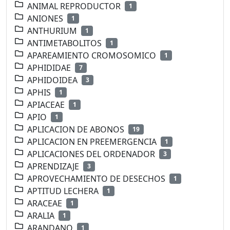
ANIMAL REPRODUCTOR
1
ANIONES
1
ANTHURIUM
1
ANTIMETABOLITOS
1
APAREAMIENTO CROMOSOMICO
1
APHIDIDAE
7
APHIDOIDEA
3
APHIS
1
APIACEAE
1
APIO
1
APLICACION DE ABONOS
19
APLICACION EN PREEMERGENCIA
1
APLICACIONES DEL ORDENADOR
3
APRENDIZAJE
3
APROVECHAMIENTO DE DESECHOS
1
APTITUD LECHERA
1
ARACEAE
1
ARALIA
1
ARANDANO
1