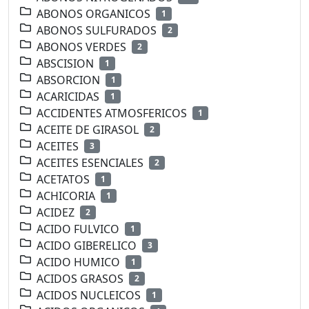
ABONOS ORGANICOS
1
ABONOS SULFURADOS
2
ABONOS VERDES
2
ABSCISION
1
ABSORCION
1
ACARICIDAS
1
ACCIDENTES ATMOSFERICOS
1
ACEITE DE GIRASOL
2
ACEITES
3
ACEITES ESENCIALES
2
ACETATOS
1
ACHICORIA
1
ACIDEZ
2
ACIDO FULVICO
1
ACIDO GIBERELICO
3
ACIDO HUMICO
1
ACIDOS GRASOS
2
ACIDOS NUCLEICOS
1