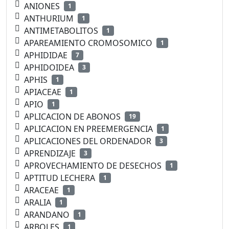
ANIONES
1
ANTHURIUM
1
ANTIMETABOLITOS
1
APAREAMIENTO CROMOSOMICO
1
APHIDIDAE
7
APHIDOIDEA
3
APHIS
1
APIACEAE
1
APIO
1
APLICACION DE ABONOS
19
APLICACION EN PREEMERGENCIA
1
APLICACIONES DEL ORDENADOR
3
APRENDIZAJE
3
APROVECHAMIENTO DE DESECHOS
1
APTITUD LECHERA
1
ARACEAE
1
ARALIA
1
ARANDANO
1
ARBOLES
1