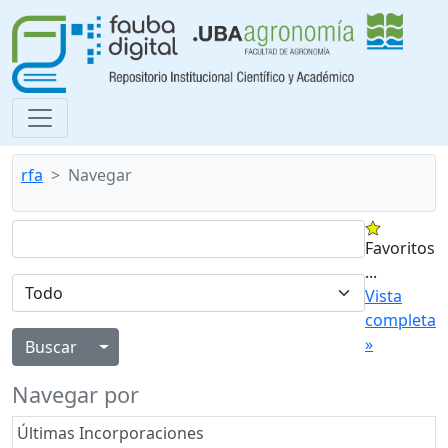
rfa
Navegar
Favoritos
...
Vista
completa
»
Alternar menú desplegable
Navegar por
Últimas Incorporaciones