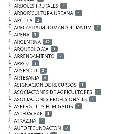
ARBOLES FRUTALES
1
ARBORICULTURA URBANA
1
ARCILLA
3
ARECASTRUM ROMANZOFFIANUM
1
ARENA
1
ARGENTINA
69
ARQUEOLOGIA
1
ARRENDAMIENTO
2
ARROZ
9
ARSENICO
2
ARTESANIA
4
ASIGNACION DE RECURSOS
1
ASOCIACIONES DE AGRICULTORES
1
ASOCIACIONES PROFESIONALES
1
ASPERGILLUS FUMIGATUS
1
ASTERACEAE
3
ATRAZINA
1
AUTOFECUNDACION
2