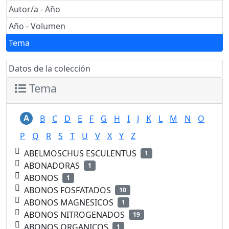
Autor/a - Año
Año - Volumen
Tema
Datos de la colección
Tema
A
B
C
D
E
F
G
H
I
J
K
L
M
N
O
P
Q
R
S
T
U
V
X
Y
Z
ABELMOSCHUS ESCULENTUS
1
ABONADORAS
1
ABONOS
1
ABONOS FOSFATADOS
10
ABONOS MAGNESICOS
1
ABONOS NITROGENADOS
19
ABONOS ORGANICOS
1