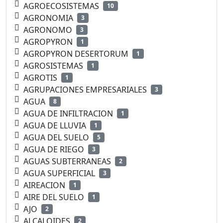
AGROECOSISTEMAS
10
AGRONOMIA
3
AGRONOMO
3
AGROPYRON
1
AGROPYRON DESERTORUM
1
AGROSISTEMAS
1
AGROTIS
1
AGRUPACIONES EMPRESARIALES
3
AGUA
8
AGUA DE INFILTRACION
1
AGUA DE LLUVIA
1
AGUA DEL SUELO
5
AGUA DE RIEGO
3
AGUAS SUBTERRANEAS
2
AGUA SUPERFICIAL
3
AIREACION
1
AIRE DEL SUELO
1
AJO
2
ALCALOIDES
2