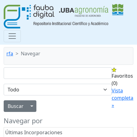
rfa
Navegar
Favoritos
(0)
Vista
completa
»
Alternar menú desplegable
Navegar por
Últimas Incorporaciones