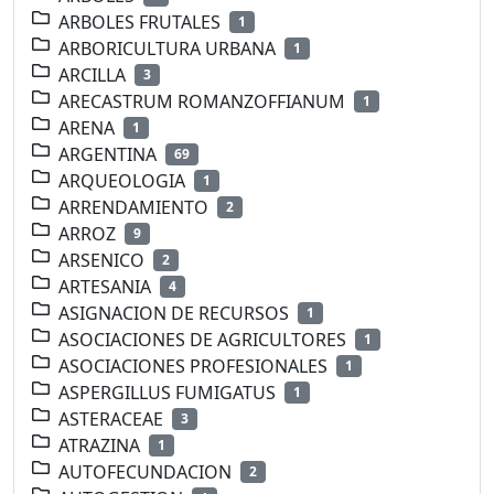
ARBOLES FRUTALES
1
ARBORICULTURA URBANA
1
ARCILLA
3
ARECASTRUM ROMANZOFFIANUM
1
ARENA
1
ARGENTINA
69
ARQUEOLOGIA
1
ARRENDAMIENTO
2
ARROZ
9
ARSENICO
2
ARTESANIA
4
ASIGNACION DE RECURSOS
1
ASOCIACIONES DE AGRICULTORES
1
ASOCIACIONES PROFESIONALES
1
ASPERGILLUS FUMIGATUS
1
ASTERACEAE
3
ATRAZINA
1
AUTOFECUNDACION
2