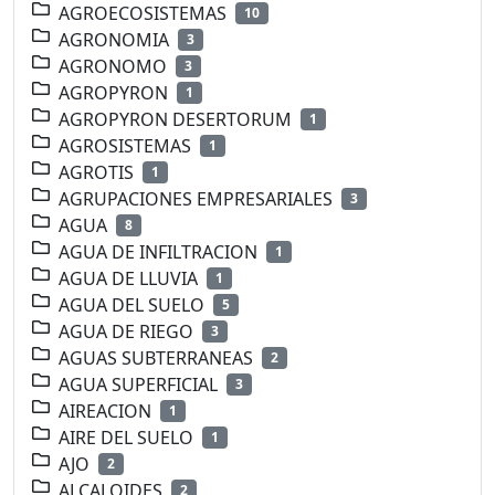
AGROECOSISTEMAS
10
AGRONOMIA
3
AGRONOMO
3
AGROPYRON
1
AGROPYRON DESERTORUM
1
AGROSISTEMAS
1
AGROTIS
1
AGRUPACIONES EMPRESARIALES
3
AGUA
8
AGUA DE INFILTRACION
1
AGUA DE LLUVIA
1
AGUA DEL SUELO
5
AGUA DE RIEGO
3
AGUAS SUBTERRANEAS
2
AGUA SUPERFICIAL
3
AIREACION
1
AIRE DEL SUELO
1
AJO
2
ALCALOIDES
2