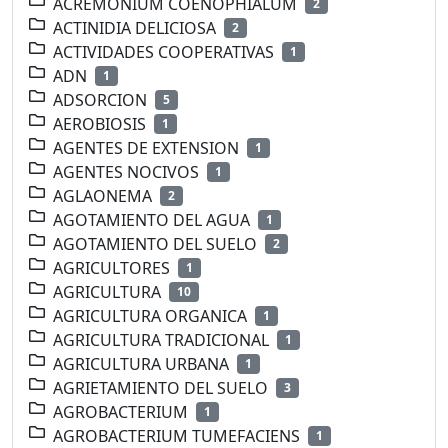
ACREMONIUM COENOPHIALUM
2
ACTINIDIA DELICIOSA
2
ACTIVIDADES COOPERATIVAS
1
ADN
1
ADSORCION
5
AEROBIOSIS
1
AGENTES DE EXTENSION
1
AGENTES NOCIVOS
1
AGLAONEMA
2
AGOTAMIENTO DEL AGUA
1
AGOTAMIENTO DEL SUELO
2
AGRICULTORES
1
AGRICULTURA
10
AGRICULTURA ORGANICA
1
AGRICULTURA TRADICIONAL
1
AGRICULTURA URBANA
1
AGRIETAMIENTO DEL SUELO
3
AGROBACTERIUM
1
AGROBACTERIUM TUMEFACIENS
1