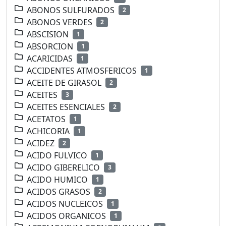
ABONOS SULFURADOS
2
ABONOS VERDES
2
ABSCISION
1
ABSORCION
1
ACARICIDAS
1
ACCIDENTES ATMOSFERICOS
1
ACEITE DE GIRASOL
2
ACEITES
3
ACEITES ESENCIALES
2
ACETATOS
1
ACHICORIA
1
ACIDEZ
2
ACIDO FULVICO
1
ACIDO GIBERELICO
3
ACIDO HUMICO
1
ACIDOS GRASOS
2
ACIDOS NUCLEICOS
1
ACIDOS ORGANICOS
1