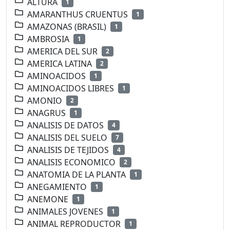
ALTURA
1
AMARANTHUS CRUENTUS
1
AMAZONAS (BRASIL)
1
AMBROSIA
1
AMERICA DEL SUR
2
AMERICA LATINA
2
AMINOACIDOS
1
AMINOACIDOS LIBRES
1
AMONIO
2
ANAGRUS
1
ANALISIS DE DATOS
4
ANALISIS DEL SUELO
7
ANALISIS DE TEJIDOS
4
ANALISIS ECONOMICO
2
ANATOMIA DE LA PLANTA
1
ANEGAMIENTO
1
ANEMONE
1
ANIMALES JOVENES
1
ANIMAL REPRODUCTOR
1