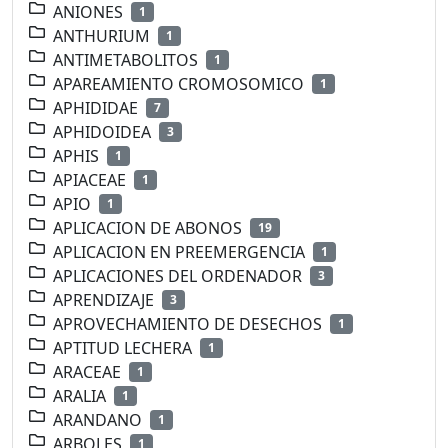
ANIONES
1
ANTHURIUM
1
ANTIMETABOLITOS
1
APAREAMIENTO CROMOSOMICO
1
APHIDIDAE
7
APHIDOIDEA
3
APHIS
1
APIACEAE
1
APIO
1
APLICACION DE ABONOS
19
APLICACION EN PREEMERGENCIA
1
APLICACIONES DEL ORDENADOR
3
APRENDIZAJE
3
APROVECHAMIENTO DE DESECHOS
1
APTITUD LECHERA
1
ARACEAE
1
ARALIA
1
ARANDANO
1
ARBOLES
1