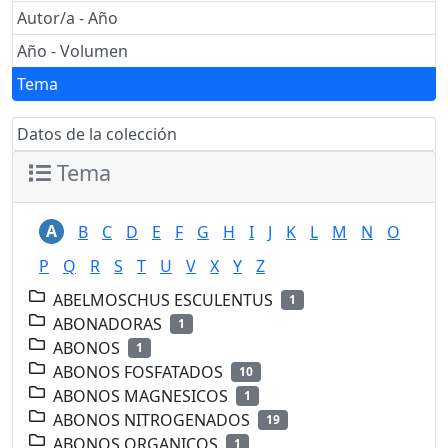
Autor/a - Año
Año - Volumen
Tema
Datos de la colección
Tema
A
B
C
D
E
F
G
H
I
J
K
L
M
N
O
P
Q
R
S
T
U
V
X
Y
Z
ABELMOSCHUS ESCULENTUS
1
ABONADORAS
1
ABONOS
1
ABONOS FOSFATADOS
10
ABONOS MAGNESICOS
1
ABONOS NITROGENADOS
19
ABONOS ORGANICOS
1