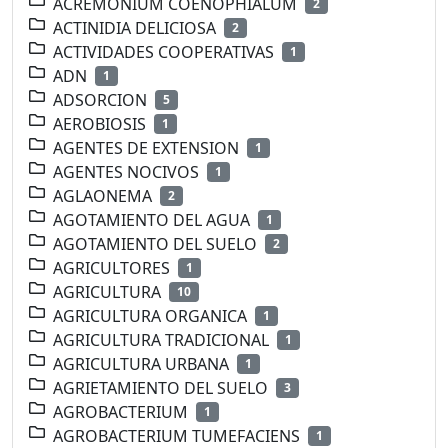
ACREMONIUM COENOPHIALUM
2
ACTINIDIA DELICIOSA
2
ACTIVIDADES COOPERATIVAS
1
ADN
1
ADSORCION
5
AEROBIOSIS
1
AGENTES DE EXTENSION
1
AGENTES NOCIVOS
1
AGLAONEMA
2
AGOTAMIENTO DEL AGUA
1
AGOTAMIENTO DEL SUELO
2
AGRICULTORES
1
AGRICULTURA
10
AGRICULTURA ORGANICA
1
AGRICULTURA TRADICIONAL
1
AGRICULTURA URBANA
1
AGRIETAMIENTO DEL SUELO
3
AGROBACTERIUM
1
AGROBACTERIUM TUMEFACIENS
1