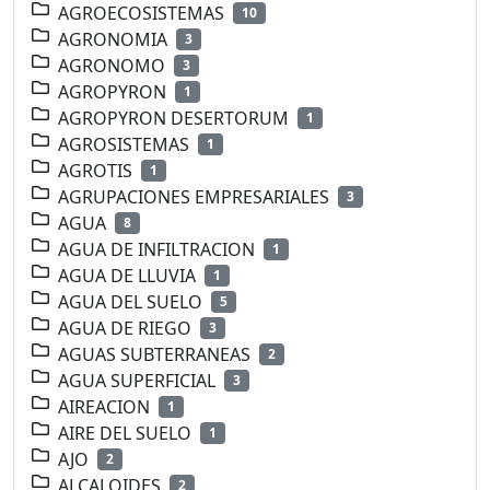
AGROECOSISTEMAS
10
AGRONOMIA
3
AGRONOMO
3
AGROPYRON
1
AGROPYRON DESERTORUM
1
AGROSISTEMAS
1
AGROTIS
1
AGRUPACIONES EMPRESARIALES
3
AGUA
8
AGUA DE INFILTRACION
1
AGUA DE LLUVIA
1
AGUA DEL SUELO
5
AGUA DE RIEGO
3
AGUAS SUBTERRANEAS
2
AGUA SUPERFICIAL
3
AIREACION
1
AIRE DEL SUELO
1
AJO
2
ALCALOIDES
2