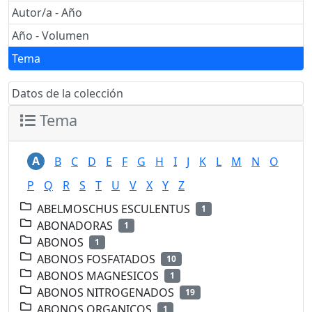
Autor/a - Año
Año - Volumen
Tema
Datos de la colección
Tema
A
B
C
D
E
F
G
H
I
J
K
L
M
N
O
P
Q
R
S
T
U
V
X
Y
Z
ABELMOSCHUS ESCULENTUS
1
ABONADORAS
1
ABONOS
1
ABONOS FOSFATADOS
10
ABONOS MAGNESICOS
1
ABONOS NITROGENADOS
19
ABONOS ORGANICOS
1