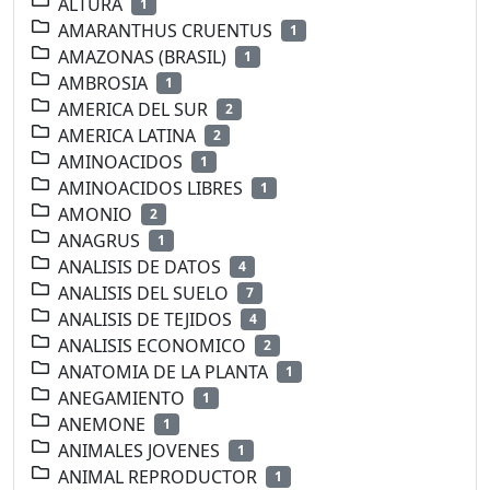
ALTURA
1
AMARANTHUS CRUENTUS
1
AMAZONAS (BRASIL)
1
AMBROSIA
1
AMERICA DEL SUR
2
AMERICA LATINA
2
AMINOACIDOS
1
AMINOACIDOS LIBRES
1
AMONIO
2
ANAGRUS
1
ANALISIS DE DATOS
4
ANALISIS DEL SUELO
7
ANALISIS DE TEJIDOS
4
ANALISIS ECONOMICO
2
ANATOMIA DE LA PLANTA
1
ANEGAMIENTO
1
ANEMONE
1
ANIMALES JOVENES
1
ANIMAL REPRODUCTOR
1