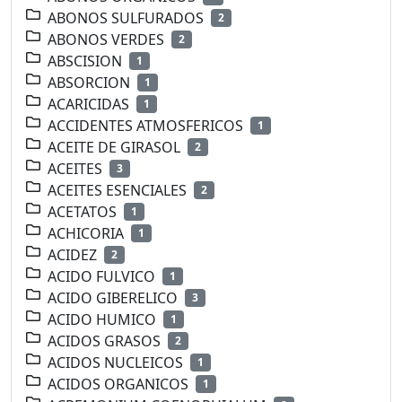
ABONOS SULFURADOS
2
ABONOS VERDES
2
ABSCISION
1
ABSORCION
1
ACARICIDAS
1
ACCIDENTES ATMOSFERICOS
1
ACEITE DE GIRASOL
2
ACEITES
3
ACEITES ESENCIALES
2
ACETATOS
1
ACHICORIA
1
ACIDEZ
2
ACIDO FULVICO
1
ACIDO GIBERELICO
3
ACIDO HUMICO
1
ACIDOS GRASOS
2
ACIDOS NUCLEICOS
1
ACIDOS ORGANICOS
1