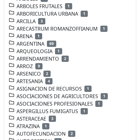
ARBOLES FRUTALES
1
ARBORICULTURA URBANA
1
ARCILLA
3
ARECASTRUM ROMANZOFFIANUM
1
ARENA
1
ARGENTINA
69
ARQUEOLOGIA
1
ARRENDAMIENTO
2
ARROZ
9
ARSENICO
2
ARTESANIA
4
ASIGNACION DE RECURSOS
1
ASOCIACIONES DE AGRICULTORES
1
ASOCIACIONES PROFESIONALES
1
ASPERGILLUS FUMIGATUS
1
ASTERACEAE
3
ATRAZINA
1
AUTOFECUNDACION
2