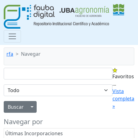
rfa
Navegar
Favoritos
...
Vista
completa
»
Alternar menú desplegable
Navegar por
Últimas Incorporaciones