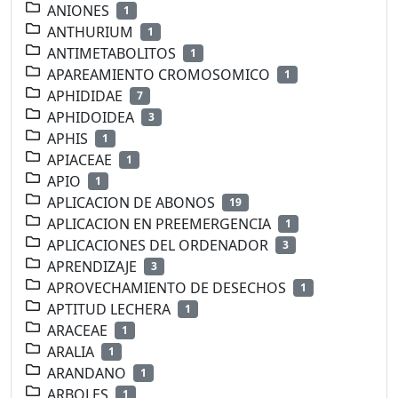
ANIONES
1
ANTHURIUM
1
ANTIMETABOLITOS
1
APAREAMIENTO CROMOSOMICO
1
APHIDIDAE
7
APHIDOIDEA
3
APHIS
1
APIACEAE
1
APIO
1
APLICACION DE ABONOS
19
APLICACION EN PREEMERGENCIA
1
APLICACIONES DEL ORDENADOR
3
APRENDIZAJE
3
APROVECHAMIENTO DE DESECHOS
1
APTITUD LECHERA
1
ARACEAE
1
ARALIA
1
ARANDANO
1
ARBOLES
1