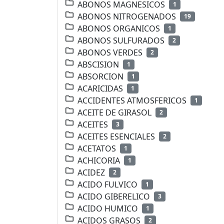
ABONOS MAGNESICOS
1
ABONOS NITROGENADOS
19
ABONOS ORGANICOS
1
ABONOS SULFURADOS
2
ABONOS VERDES
2
ABSCISION
1
ABSORCION
1
ACARICIDAS
1
ACCIDENTES ATMOSFERICOS
1
ACEITE DE GIRASOL
2
ACEITES
3
ACEITES ESENCIALES
2
ACETATOS
1
ACHICORIA
1
ACIDEZ
2
ACIDO FULVICO
1
ACIDO GIBERELICO
3
ACIDO HUMICO
1
ACIDOS GRASOS
2