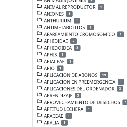
ANIMALES JOVENES
1
ANIMAL REPRODUCTOR
1
ANIONES
1
ANTHURIUM
1
ANTIMETABOLITOS
1
APAREAMIENTO CROMOSOMICO
1
APHIDIDAE
7
APHIDOIDEA
3
APHIS
1
APIACEAE
1
APIO
1
APLICACION DE ABONOS
19
APLICACION EN PREEMERGENCIA
1
APLICACIONES DEL ORDENADOR
3
APRENDIZAJE
3
APROVECHAMIENTO DE DESECHOS
1
APTITUD LECHERA
1
ARACEAE
1
ARALIA
1