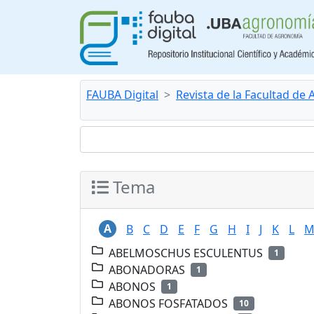
FAUBA Digital
Revista de la Facultad de
Tema
A
B
C
D
E
F
G
H
I
J
K
L
ABELMOSCHUS ESCULENTUS
1
ABONADORAS
1
ABONOS
1
ABONOS FOSFATADOS
10