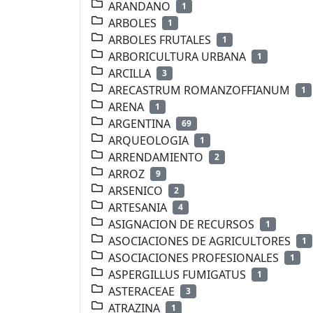
ARANDANO
1
ARBOLES
1
ARBOLES FRUTALES
1
ARBORICULTURA URBANA
1
ARCILLA
3
ARECASTRUM ROMANZOFFIANUM
1
ARENA
1
ARGENTINA
69
ARQUEOLOGIA
1
ARRENDAMIENTO
2
ARROZ
9
ARSENICO
2
ARTESANIA
4
ASIGNACION DE RECURSOS
1
ASOCIACIONES DE AGRICULTORES
1
ASOCIACIONES PROFESIONALES
1
ASPERGILLUS FUMIGATUS
1
ASTERACEAE
3
ATRAZINA
1