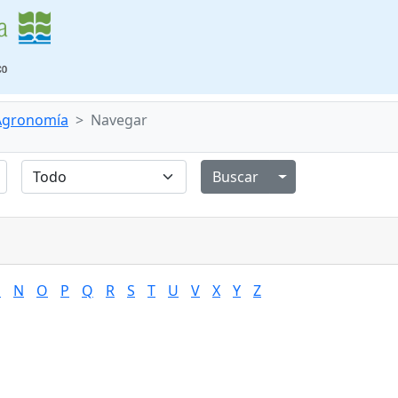
 Agronomía
Navegar
Alternar menú de
M
N
O
P
Q
R
S
T
U
V
X
Y
Z