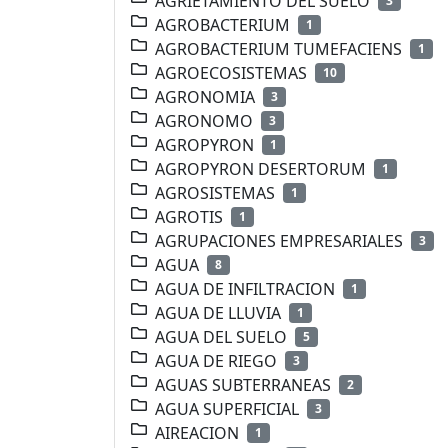
AGRIETAMIENTO DEL SUELO
3
AGROBACTERIUM
1
AGROBACTERIUM TUMEFACIENS
1
AGROECOSISTEMAS
10
AGRONOMIA
3
AGRONOMO
3
AGROPYRON
1
AGROPYRON DESERTORUM
1
AGROSISTEMAS
1
AGROTIS
1
AGRUPACIONES EMPRESARIALES
3
AGUA
8
AGUA DE INFILTRACION
1
AGUA DE LLUVIA
1
AGUA DEL SUELO
5
AGUA DE RIEGO
3
AGUAS SUBTERRANEAS
2
AGUA SUPERFICIAL
3
AIREACION
1