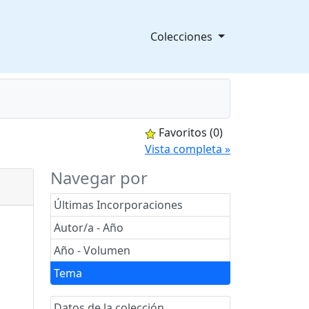
Colecciones
Favoritos
(0)
splegable
Vista completa »
Navegar por
Últimas Incorporaciones
Autor/a - Año
Año - Volumen
Tema
Datos de la colección