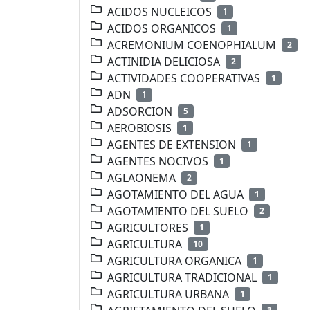
ACIDOS NUCLEICOS
1
ACIDOS ORGANICOS
1
ACREMONIUM COENOPHIALUM
2
ACTINIDIA DELICIOSA
2
ACTIVIDADES COOPERATIVAS
1
ADN
1
ADSORCION
5
AEROBIOSIS
1
AGENTES DE EXTENSION
1
AGENTES NOCIVOS
1
AGLAONEMA
2
AGOTAMIENTO DEL AGUA
1
AGOTAMIENTO DEL SUELO
2
AGRICULTORES
1
AGRICULTURA
10
AGRICULTURA ORGANICA
1
AGRICULTURA TRADICIONAL
1
AGRICULTURA URBANA
1