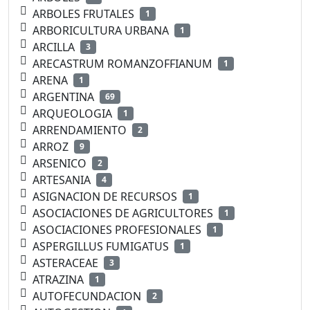
ARBOLES FRUTALES
1
ARBORICULTURA URBANA
1
ARCILLA
3
ARECASTRUM ROMANZOFFIANUM
1
ARENA
1
ARGENTINA
69
ARQUEOLOGIA
1
ARRENDAMIENTO
2
ARROZ
9
ARSENICO
2
ARTESANIA
4
ASIGNACION DE RECURSOS
1
ASOCIACIONES DE AGRICULTORES
1
ASOCIACIONES PROFESIONALES
1
ASPERGILLUS FUMIGATUS
1
ASTERACEAE
3
ATRAZINA
1
AUTOFECUNDACION
2