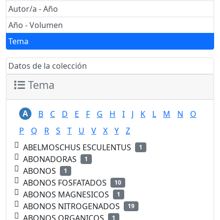
Autor/a - Año
Año - Volumen
Tema
Datos de la colección
Tema
A
B
C
D
E
F
G
H
I
J
K
L
M
N
O
P
Q
R
S
T
U
V
X
Y
Z
ABELMOSCHUS ESCULENTUS
1
ABONADORAS
1
ABONOS
1
ABONOS FOSFATADOS
10
ABONOS MAGNESICOS
1
ABONOS NITROGENADOS
19
ABONOS ORGANICOS
1