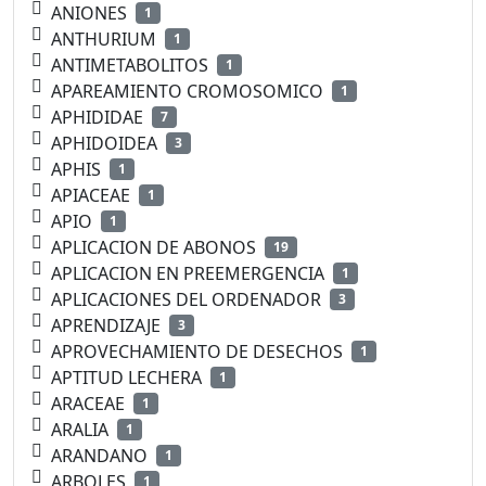
ANIONES
1
ANTHURIUM
1
ANTIMETABOLITOS
1
APAREAMIENTO CROMOSOMICO
1
APHIDIDAE
7
APHIDOIDEA
3
APHIS
1
APIACEAE
1
APIO
1
APLICACION DE ABONOS
19
APLICACION EN PREEMERGENCIA
1
APLICACIONES DEL ORDENADOR
3
APRENDIZAJE
3
APROVECHAMIENTO DE DESECHOS
1
APTITUD LECHERA
1
ARACEAE
1
ARALIA
1
ARANDANO
1
ARBOLES
1