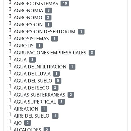
AGROECOSISTEMAS
10
AGRONOMIA
3
AGRONOMO
3
AGROPYRON
1
AGROPYRON DESERTORUM
1
AGROSISTEMAS
1
AGROTIS
1
AGRUPACIONES EMPRESARIALES
3
AGUA
8
AGUA DE INFILTRACION
1
AGUA DE LLUVIA
1
AGUA DEL SUELO
5
AGUA DE RIEGO
3
AGUAS SUBTERRANEAS
2
AGUA SUPERFICIAL
3
AIREACION
1
AIRE DEL SUELO
1
AJO
2
ALCALOIDES
2