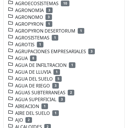
AGROECOSISTEMAS
10
AGRONOMIA
3
AGRONOMO
3
AGROPYRON
1
AGROPYRON DESERTORUM
1
AGROSISTEMAS
1
AGROTIS
1
AGRUPACIONES EMPRESARIALES
3
AGUA
8
AGUA DE INFILTRACION
1
AGUA DE LLUVIA
1
AGUA DEL SUELO
5
AGUA DE RIEGO
3
AGUAS SUBTERRANEAS
2
AGUA SUPERFICIAL
3
AIREACION
1
AIRE DEL SUELO
1
AJO
2
ALCALOIDES
2