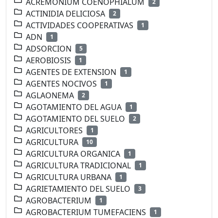
ACREMONIUM COENOPHIALUM
2
ACTINIDIA DELICIOSA
2
ACTIVIDADES COOPERATIVAS
1
ADN
1
ADSORCION
5
AEROBIOSIS
1
AGENTES DE EXTENSION
1
AGENTES NOCIVOS
1
AGLAONEMA
2
AGOTAMIENTO DEL AGUA
1
AGOTAMIENTO DEL SUELO
2
AGRICULTORES
1
AGRICULTURA
10
AGRICULTURA ORGANICA
1
AGRICULTURA TRADICIONAL
1
AGRICULTURA URBANA
1
AGRIETAMIENTO DEL SUELO
3
AGROBACTERIUM
1
AGROBACTERIUM TUMEFACIENS
1