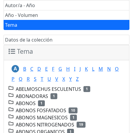
Autor/a - Año
Año - Volumen
Tema
Datos de la colección
Tema
A
B
C
D
E
F
G
H
I
J
K
L
M
N
O
P
Q
R
S
T
U
V
X
Y
Z
ABELMOSCHUS ESCULENTUS
1
ABONADORAS
1
ABONOS
1
ABONOS FOSFATADOS
10
ABONOS MAGNESICOS
1
ABONOS NITROGENADOS
19
ABONOS ORGANICOS
1