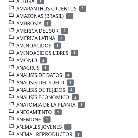
ALTURA
1
AMARANTHUS CRUENTUS
1
AMAZONAS (BRASIL)
1
AMBROSIA
1
AMERICA DEL SUR
2
AMERICA LATINA
2
AMINOACIDOS
1
AMINOACIDOS LIBRES
1
AMONIO
2
ANAGRUS
1
ANALISIS DE DATOS
4
ANALISIS DEL SUELO
7
ANALISIS DE TEJIDOS
4
ANALISIS ECONOMICO
2
ANATOMIA DE LA PLANTA
1
ANEGAMIENTO
1
ANEMONE
1
ANIMALES JOVENES
1
ANIMAL REPRODUCTOR
1