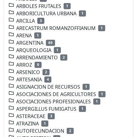
ARBOLES FRUTALES
1
ARBORICULTURA URBANA
1
ARCILLA
3
ARECASTRUM ROMANZOFFIANUM
1
ARENA
1
ARGENTINA
69
ARQUEOLOGIA
1
ARRENDAMIENTO
2
ARROZ
9
ARSENICO
2
ARTESANIA
4
ASIGNACION DE RECURSOS
1
ASOCIACIONES DE AGRICULTORES
1
ASOCIACIONES PROFESIONALES
1
ASPERGILLUS FUMIGATUS
1
ASTERACEAE
3
ATRAZINA
1
AUTOFECUNDACION
2