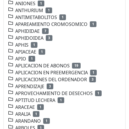
ANIONES
1
ANTHURIUM
1
ANTIMETABOLITOS
1
APAREAMIENTO CROMOSOMICO
1
APHIDIDAE
7
APHIDOIDEA
3
APHIS
1
APIACEAE
1
APIO
1
APLICACION DE ABONOS
19
APLICACION EN PREEMERGENCIA
1
APLICACIONES DEL ORDENADOR
3
APRENDIZAJE
3
APROVECHAMIENTO DE DESECHOS
1
APTITUD LECHERA
1
ARACEAE
1
ARALIA
1
ARANDANO
1
ARBOLES
1