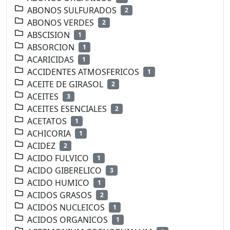
ABONOS SULFURADOS
2
ABONOS VERDES
2
ABSCISION
1
ABSORCION
1
ACARICIDAS
1
ACCIDENTES ATMOSFERICOS
1
ACEITE DE GIRASOL
2
ACEITES
3
ACEITES ESENCIALES
2
ACETATOS
1
ACHICORIA
1
ACIDEZ
2
ACIDO FULVICO
1
ACIDO GIBERELICO
3
ACIDO HUMICO
1
ACIDOS GRASOS
2
ACIDOS NUCLEICOS
1
ACIDOS ORGANICOS
1