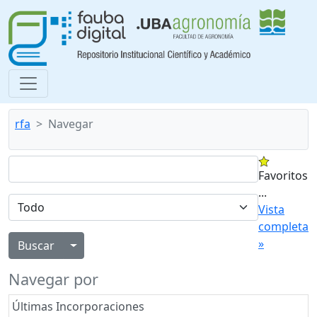
rfa
Navegar
Favoritos
...
Vista
completa
»
Alternar menú desplegable
Navegar por
Últimas Incorporaciones