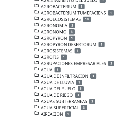
AGRIETAMIENTO DEL SUELO
3
AGROBACTERIUM
1
AGROBACTERIUM TUMEFACIENS
1
AGROECOSISTEMAS
10
AGRONOMIA
3
AGRONOMO
3
AGROPYRON
1
AGROPYRON DESERTORUM
1
AGROSISTEMAS
1
AGROTIS
1
AGRUPACIONES EMPRESARIALES
3
AGUA
8
AGUA DE INFILTRACION
1
AGUA DE LLUVIA
1
AGUA DEL SUELO
5
AGUA DE RIEGO
3
AGUAS SUBTERRANEAS
2
AGUA SUPERFICIAL
3
AIREACION
1