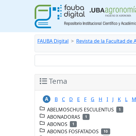
FAUBA Digital
Revista de la Facultad de
Tema
A
B
C
D
E
F
G
H
I
J
K
L
ABELMOSCHUS ESCULENTUS
1
ABONADORAS
1
ABONOS
1
ABONOS FOSFATADOS
10