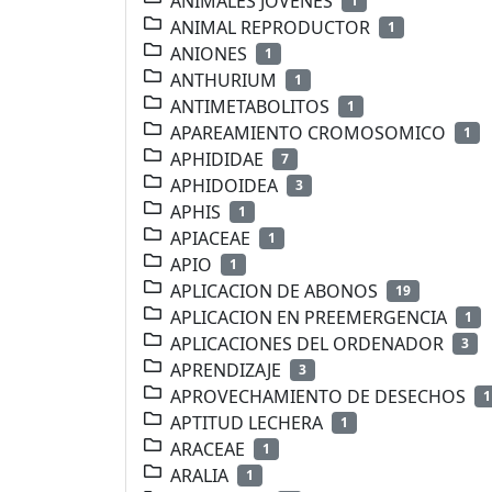
ANIMALES JOVENES
1
ANIMAL REPRODUCTOR
1
ANIONES
1
ANTHURIUM
1
ANTIMETABOLITOS
1
APAREAMIENTO CROMOSOMICO
1
APHIDIDAE
7
APHIDOIDEA
3
APHIS
1
APIACEAE
1
APIO
1
APLICACION DE ABONOS
19
APLICACION EN PREEMERGENCIA
1
APLICACIONES DEL ORDENADOR
3
APRENDIZAJE
3
APROVECHAMIENTO DE DESECHOS
1
APTITUD LECHERA
1
ARACEAE
1
ARALIA
1