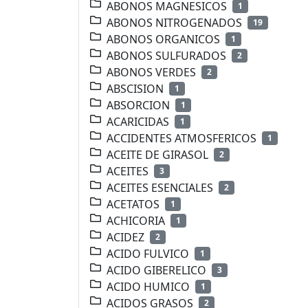
ABONOS MAGNESICOS
1
ABONOS NITROGENADOS
19
ABONOS ORGANICOS
1
ABONOS SULFURADOS
2
ABONOS VERDES
2
ABSCISION
1
ABSORCION
1
ACARICIDAS
1
ACCIDENTES ATMOSFERICOS
1
ACEITE DE GIRASOL
2
ACEITES
3
ACEITES ESENCIALES
2
ACETATOS
1
ACHICORIA
1
ACIDEZ
2
ACIDO FULVICO
1
ACIDO GIBERELICO
3
ACIDO HUMICO
1
ACIDOS GRASOS
2