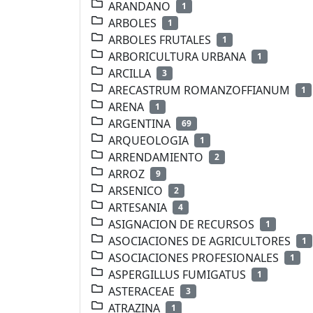
ARANDANO
1
ARBOLES
1
ARBOLES FRUTALES
1
ARBORICULTURA URBANA
1
ARCILLA
3
ARECASTRUM ROMANZOFFIANUM
1
ARENA
1
ARGENTINA
69
ARQUEOLOGIA
1
ARRENDAMIENTO
2
ARROZ
9
ARSENICO
2
ARTESANIA
4
ASIGNACION DE RECURSOS
1
ASOCIACIONES DE AGRICULTORES
1
ASOCIACIONES PROFESIONALES
1
ASPERGILLUS FUMIGATUS
1
ASTERACEAE
3
ATRAZINA
1