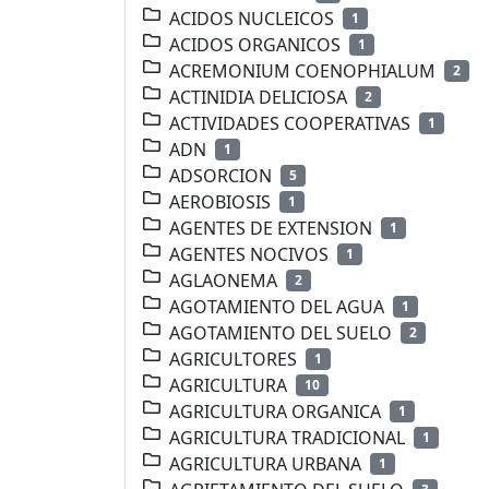
ACIDOS NUCLEICOS
1
ACIDOS ORGANICOS
1
ACREMONIUM COENOPHIALUM
2
ACTINIDIA DELICIOSA
2
ACTIVIDADES COOPERATIVAS
1
ADN
1
ADSORCION
5
AEROBIOSIS
1
AGENTES DE EXTENSION
1
AGENTES NOCIVOS
1
AGLAONEMA
2
AGOTAMIENTO DEL AGUA
1
AGOTAMIENTO DEL SUELO
2
AGRICULTORES
1
AGRICULTURA
10
AGRICULTURA ORGANICA
1
AGRICULTURA TRADICIONAL
1
AGRICULTURA URBANA
1