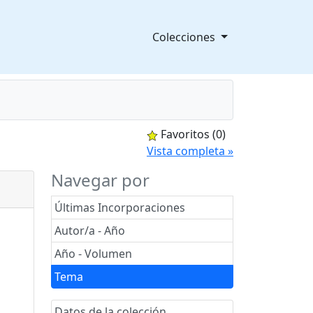
Colecciones
Favoritos
(0)
splegable
Vista completa »
Navegar por
Últimas Incorporaciones
Autor/a - Año
Año - Volumen
Tema
Datos de la colección