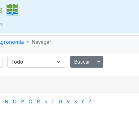
 Agronomía
Navegar
Alternar menú de
M
N
O
P
Q
R
S
T
U
V
X
Y
Z