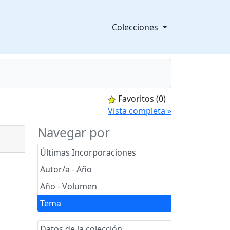
Colecciones
Favoritos
(0)
splegable
Vista completa »
Navegar por
Últimas Incorporaciones
Autor/a - Año
Año - Volumen
Tema
Datos de la colección