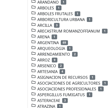
ARANDANO
1
ARBOLES
1
ARBOLES FRUTALES
1
ARBORICULTURA URBANA
1
ARCILLA
3
ARECASTRUM ROMANZOFFIANUM
1
ARENA
1
ARGENTINA
69
ARQUEOLOGIA
1
ARRENDAMIENTO
2
ARROZ
9
ARSENICO
2
ARTESANIA
4
ASIGNACION DE RECURSOS
1
ASOCIACIONES DE AGRICULTORES
1
ASOCIACIONES PROFESIONALES
1
ASPERGILLUS FUMIGATUS
1
ASTERACEAE
3
ATRAZINA
1