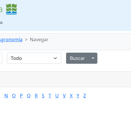
 Agronomía
Navegar
Alternar menú de
M
N
O
P
Q
R
S
T
U
V
X
Y
Z