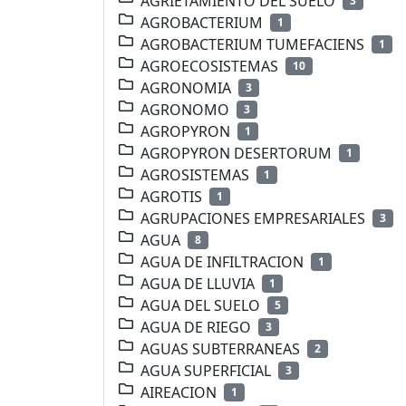
AGRIETAMIENTO DEL SUELO
3
AGROBACTERIUM
1
AGROBACTERIUM TUMEFACIENS
1
AGROECOSISTEMAS
10
AGRONOMIA
3
AGRONOMO
3
AGROPYRON
1
AGROPYRON DESERTORUM
1
AGROSISTEMAS
1
AGROTIS
1
AGRUPACIONES EMPRESARIALES
3
AGUA
8
AGUA DE INFILTRACION
1
AGUA DE LLUVIA
1
AGUA DEL SUELO
5
AGUA DE RIEGO
3
AGUAS SUBTERRANEAS
2
AGUA SUPERFICIAL
3
AIREACION
1