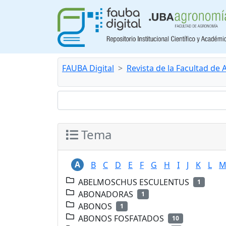
FAUBA Digital
Revista de la Facultad de
Tema
A
B
C
D
E
F
G
H
I
J
K
L
ABELMOSCHUS ESCULENTUS
1
ABONADORAS
1
ABONOS
1
ABONOS FOSFATADOS
10