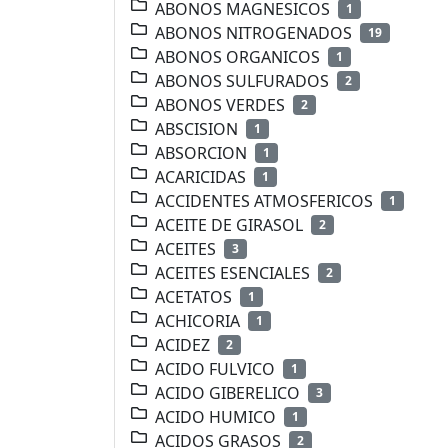
ABONOS MAGNESICOS
1
ABONOS NITROGENADOS
19
ABONOS ORGANICOS
1
ABONOS SULFURADOS
2
ABONOS VERDES
2
ABSCISION
1
ABSORCION
1
ACARICIDAS
1
ACCIDENTES ATMOSFERICOS
1
ACEITE DE GIRASOL
2
ACEITES
3
ACEITES ESENCIALES
2
ACETATOS
1
ACHICORIA
1
ACIDEZ
2
ACIDO FULVICO
1
ACIDO GIBERELICO
3
ACIDO HUMICO
1
ACIDOS GRASOS
2