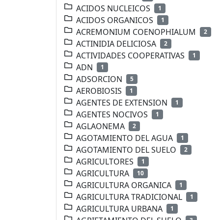
ACIDOS NUCLEICOS
1
ACIDOS ORGANICOS
1
ACREMONIUM COENOPHIALUM
2
ACTINIDIA DELICIOSA
2
ACTIVIDADES COOPERATIVAS
1
ADN
1
ADSORCION
5
AEROBIOSIS
1
AGENTES DE EXTENSION
1
AGENTES NOCIVOS
1
AGLAONEMA
2
AGOTAMIENTO DEL AGUA
1
AGOTAMIENTO DEL SUELO
2
AGRICULTORES
1
AGRICULTURA
10
AGRICULTURA ORGANICA
1
AGRICULTURA TRADICIONAL
1
AGRICULTURA URBANA
1