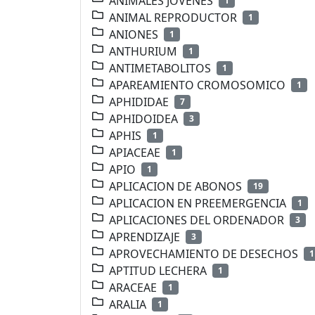
ANIMALES JOVENES
1
ANIMAL REPRODUCTOR
1
ANIONES
1
ANTHURIUM
1
ANTIMETABOLITOS
1
APAREAMIENTO CROMOSOMICO
1
APHIDIDAE
7
APHIDOIDEA
3
APHIS
1
APIACEAE
1
APIO
1
APLICACION DE ABONOS
19
APLICACION EN PREEMERGENCIA
1
APLICACIONES DEL ORDENADOR
3
APRENDIZAJE
3
APROVECHAMIENTO DE DESECHOS
1
APTITUD LECHERA
1
ARACEAE
1
ARALIA
1