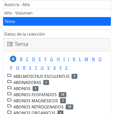
Autor/a - Año
Año - Volumen
Tema
Datos de la colección
Tema
A
B
C
D
E
F
G
H
I
J
K
L
M
N
O
P
Q
R
S
T
U
V
X
Y
Z
ABELMOSCHUS ESCULENTUS
1
ABONADORAS
1
ABONOS
1
ABONOS FOSFATADOS
10
ABONOS MAGNESICOS
1
ABONOS NITROGENADOS
19
ABONOS ORGANICOS
1