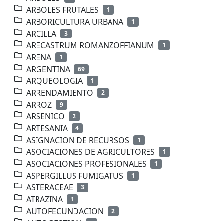
ARBOLES FRUTALES
1
ARBORICULTURA URBANA
1
ARCILLA
3
ARECASTRUM ROMANZOFFIANUM
1
ARENA
1
ARGENTINA
69
ARQUEOLOGIA
1
ARRENDAMIENTO
2
ARROZ
9
ARSENICO
2
ARTESANIA
4
ASIGNACION DE RECURSOS
1
ASOCIACIONES DE AGRICULTORES
1
ASOCIACIONES PROFESIONALES
1
ASPERGILLUS FUMIGATUS
1
ASTERACEAE
3
ATRAZINA
1
AUTOFECUNDACION
2