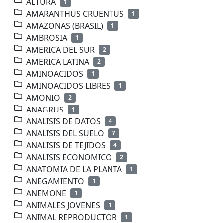
ALTURA
1
AMARANTHUS CRUENTUS
1
AMAZONAS (BRASIL)
1
AMBROSIA
1
AMERICA DEL SUR
2
AMERICA LATINA
2
AMINOACIDOS
1
AMINOACIDOS LIBRES
1
AMONIO
2
ANAGRUS
1
ANALISIS DE DATOS
4
ANALISIS DEL SUELO
7
ANALISIS DE TEJIDOS
4
ANALISIS ECONOMICO
2
ANATOMIA DE LA PLANTA
1
ANEGAMIENTO
1
ANEMONE
1
ANIMALES JOVENES
1
ANIMAL REPRODUCTOR
1