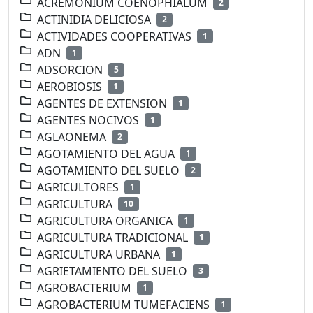
ACREMONIUM COENOPHIALUM
2
ACTINIDIA DELICIOSA
2
ACTIVIDADES COOPERATIVAS
1
ADN
1
ADSORCION
5
AEROBIOSIS
1
AGENTES DE EXTENSION
1
AGENTES NOCIVOS
1
AGLAONEMA
2
AGOTAMIENTO DEL AGUA
1
AGOTAMIENTO DEL SUELO
2
AGRICULTORES
1
AGRICULTURA
10
AGRICULTURA ORGANICA
1
AGRICULTURA TRADICIONAL
1
AGRICULTURA URBANA
1
AGRIETAMIENTO DEL SUELO
3
AGROBACTERIUM
1
AGROBACTERIUM TUMEFACIENS
1