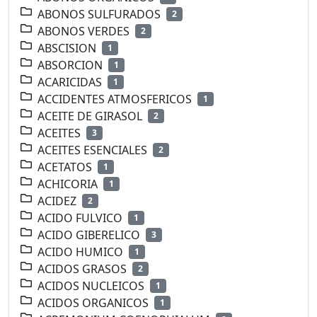
ABONOS SULFURADOS
2
ABONOS VERDES
2
ABSCISION
1
ABSORCION
1
ACARICIDAS
1
ACCIDENTES ATMOSFERICOS
1
ACEITE DE GIRASOL
2
ACEITES
3
ACEITES ESENCIALES
2
ACETATOS
1
ACHICORIA
1
ACIDEZ
2
ACIDO FULVICO
1
ACIDO GIBERELICO
3
ACIDO HUMICO
1
ACIDOS GRASOS
2
ACIDOS NUCLEICOS
1
ACIDOS ORGANICOS
1