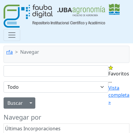
rfa
Navegar
Favoritos
...
Vista
completa
»
Alternar menú desplegable
Navegar por
Últimas Incorporaciones