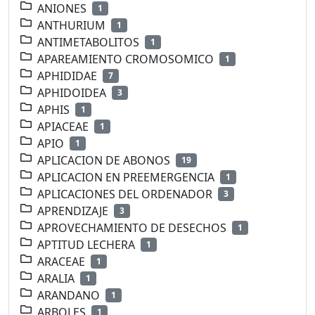
ANIONES
1
ANTHURIUM
1
ANTIMETABOLITOS
1
APAREAMIENTO CROMOSOMICO
1
APHIDIDAE
7
APHIDOIDEA
3
APHIS
1
APIACEAE
1
APIO
1
APLICACION DE ABONOS
19
APLICACION EN PREEMERGENCIA
1
APLICACIONES DEL ORDENADOR
3
APRENDIZAJE
3
APROVECHAMIENTO DE DESECHOS
1
APTITUD LECHERA
1
ARACEAE
1
ARALIA
1
ARANDANO
1
ARBOLES
1