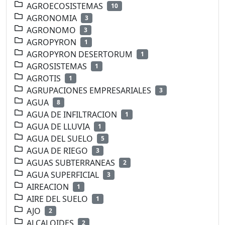
AGROECOSISTEMAS
10
AGRONOMIA
3
AGRONOMO
3
AGROPYRON
1
AGROPYRON DESERTORUM
1
AGROSISTEMAS
1
AGROTIS
1
AGRUPACIONES EMPRESARIALES
3
AGUA
8
AGUA DE INFILTRACION
1
AGUA DE LLUVIA
1
AGUA DEL SUELO
5
AGUA DE RIEGO
3
AGUAS SUBTERRANEAS
2
AGUA SUPERFICIAL
3
AIREACION
1
AIRE DEL SUELO
1
AJO
2
ALCALOIDES
2