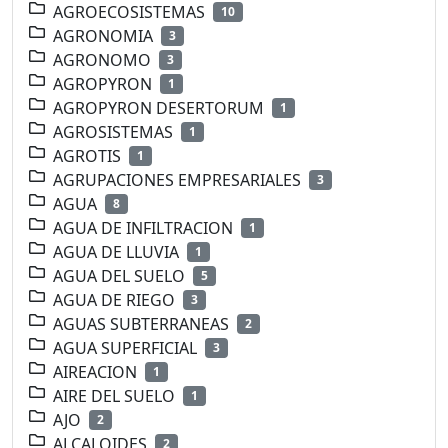
AGROECOSISTEMAS
10
AGRONOMIA
3
AGRONOMO
3
AGROPYRON
1
AGROPYRON DESERTORUM
1
AGROSISTEMAS
1
AGROTIS
1
AGRUPACIONES EMPRESARIALES
3
AGUA
8
AGUA DE INFILTRACION
1
AGUA DE LLUVIA
1
AGUA DEL SUELO
5
AGUA DE RIEGO
3
AGUAS SUBTERRANEAS
2
AGUA SUPERFICIAL
3
AIREACION
1
AIRE DEL SUELO
1
AJO
2
ALCALOIDES
2