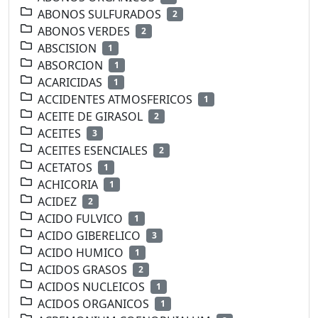
ABONOS SULFURADOS
2
ABONOS VERDES
2
ABSCISION
1
ABSORCION
1
ACARICIDAS
1
ACCIDENTES ATMOSFERICOS
1
ACEITE DE GIRASOL
2
ACEITES
3
ACEITES ESENCIALES
2
ACETATOS
1
ACHICORIA
1
ACIDEZ
2
ACIDO FULVICO
1
ACIDO GIBERELICO
3
ACIDO HUMICO
1
ACIDOS GRASOS
2
ACIDOS NUCLEICOS
1
ACIDOS ORGANICOS
1