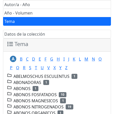
Autor/a - Año
Año - Volumen
Tema
Datos de la colección
Tema
A
B
C
D
E
F
G
H
I
J
K
L
M
N
O
P
Q
R
S
T
U
V
X
Y
Z
ABELMOSCHUS ESCULENTUS
1
ABONADORAS
1
ABONOS
1
ABONOS FOSFATADOS
10
ABONOS MAGNESICOS
1
ABONOS NITROGENADOS
19
ABONOS ORGANICOS
1