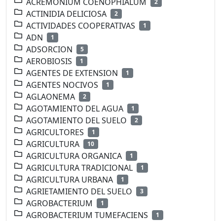
ACREMONIUM COENOPHIALUM
2
ACTINIDIA DELICIOSA
2
ACTIVIDADES COOPERATIVAS
1
ADN
1
ADSORCION
5
AEROBIOSIS
1
AGENTES DE EXTENSION
1
AGENTES NOCIVOS
1
AGLAONEMA
2
AGOTAMIENTO DEL AGUA
1
AGOTAMIENTO DEL SUELO
2
AGRICULTORES
1
AGRICULTURA
10
AGRICULTURA ORGANICA
1
AGRICULTURA TRADICIONAL
1
AGRICULTURA URBANA
1
AGRIETAMIENTO DEL SUELO
3
AGROBACTERIUM
1
AGROBACTERIUM TUMEFACIENS
1