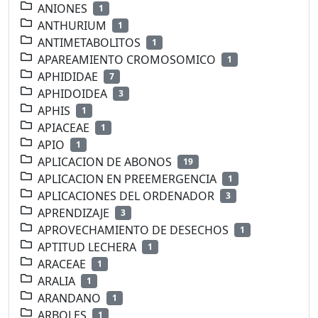
ANIONES
1
ANTHURIUM
1
ANTIMETABOLITOS
1
APAREAMIENTO CROMOSOMICO
1
APHIDIDAE
7
APHIDOIDEA
3
APHIS
1
APIACEAE
1
APIO
1
APLICACION DE ABONOS
19
APLICACION EN PREEMERGENCIA
1
APLICACIONES DEL ORDENADOR
3
APRENDIZAJE
3
APROVECHAMIENTO DE DESECHOS
1
APTITUD LECHERA
1
ARACEAE
1
ARALIA
1
ARANDANO
1
ARBOLES
1