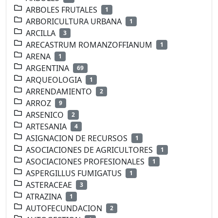
ARBOLES FRUTALES
1
ARBORICULTURA URBANA
1
ARCILLA
3
ARECASTRUM ROMANZOFFIANUM
1
ARENA
1
ARGENTINA
69
ARQUEOLOGIA
1
ARRENDAMIENTO
2
ARROZ
9
ARSENICO
2
ARTESANIA
4
ASIGNACION DE RECURSOS
1
ASOCIACIONES DE AGRICULTORES
1
ASOCIACIONES PROFESIONALES
1
ASPERGILLUS FUMIGATUS
1
ASTERACEAE
3
ATRAZINA
1
AUTOFECUNDACION
2