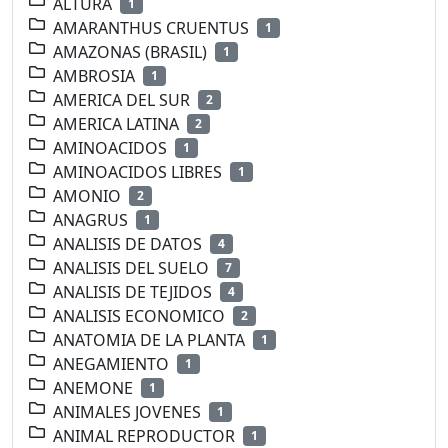
ALTURA
1
AMARANTHUS CRUENTUS
1
AMAZONAS (BRASIL)
1
AMBROSIA
1
AMERICA DEL SUR
2
AMERICA LATINA
2
AMINOACIDOS
1
AMINOACIDOS LIBRES
1
AMONIO
2
ANAGRUS
1
ANALISIS DE DATOS
4
ANALISIS DEL SUELO
7
ANALISIS DE TEJIDOS
4
ANALISIS ECONOMICO
2
ANATOMIA DE LA PLANTA
1
ANEGAMIENTO
1
ANEMONE
1
ANIMALES JOVENES
1
ANIMAL REPRODUCTOR
1