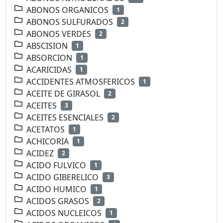
ABONOS ORGANICOS
1
ABONOS SULFURADOS
2
ABONOS VERDES
2
ABSCISION
1
ABSORCION
1
ACARICIDAS
1
ACCIDENTES ATMOSFERICOS
1
ACEITE DE GIRASOL
2
ACEITES
3
ACEITES ESENCIALES
2
ACETATOS
1
ACHICORIA
1
ACIDEZ
2
ACIDO FULVICO
1
ACIDO GIBERELICO
3
ACIDO HUMICO
1
ACIDOS GRASOS
2
ACIDOS NUCLEICOS
1