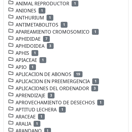
ANIMAL REPRODUCTOR
1
ANIONES
1
ANTHURIUM
1
ANTIMETABOLITOS
1
APAREAMIENTO CROMOSOMICO
1
APHIDIDAE
7
APHIDOIDEA
3
APHIS
1
APIACEAE
1
APIO
1
APLICACION DE ABONOS
19
APLICACION EN PREEMERGENCIA
1
APLICACIONES DEL ORDENADOR
3
APRENDIZAJE
3
APROVECHAMIENTO DE DESECHOS
1
APTITUD LECHERA
1
ARACEAE
1
ARALIA
1
ARANDANO
1