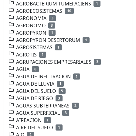
AGROBACTERIUM TUMEFACIENS
1
AGROECOSISTEMAS
10
AGRONOMIA
3
AGRONOMO
3
AGROPYRON
1
AGROPYRON DESERTORUM
1
AGROSISTEMAS
1
AGROTIS
1
AGRUPACIONES EMPRESARIALES
3
AGUA
8
AGUA DE INFILTRACION
1
AGUA DE LLUVIA
1
AGUA DEL SUELO
5
AGUA DE RIEGO
3
AGUAS SUBTERRANEAS
2
AGUA SUPERFICIAL
3
AIREACION
1
AIRE DEL SUELO
1
AJO
2