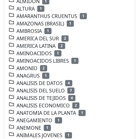
ALMIDON
1
ALTURA
1
AMARANTHUS CRUENTUS
1
AMAZONAS (BRASIL)
1
AMBROSIA
1
AMERICA DEL SUR
2
AMERICA LATINA
2
AMINOACIDOS
1
AMINOACIDOS LIBRES
1
AMONIO
2
ANAGRUS
1
ANALISIS DE DATOS
4
ANALISIS DEL SUELO
7
ANALISIS DE TEJIDOS
4
ANALISIS ECONOMICO
2
ANATOMIA DE LA PLANTA
1
ANEGAMIENTO
1
ANEMONE
1
ANIMALES JOVENES
1