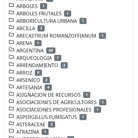
ARBOLES
1
ARBOLES FRUTALES
1
ARBORICULTURA URBANA
1
ARCILLA
3
ARECASTRUM ROMANZOFFIANUM
1
ARENA
1
ARGENTINA
69
ARQUEOLOGIA
1
ARRENDAMIENTO
2
ARROZ
9
ARSENICO
2
ARTESANIA
4
ASIGNACION DE RECURSOS
1
ASOCIACIONES DE AGRICULTORES
1
ASOCIACIONES PROFESIONALES
1
ASPERGILLUS FUMIGATUS
1
ASTERACEAE
3
ATRAZINA
1