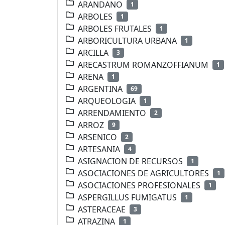
ARANDANO
1
ARBOLES
1
ARBOLES FRUTALES
1
ARBORICULTURA URBANA
1
ARCILLA
3
ARECASTRUM ROMANZOFFIANUM
1
ARENA
1
ARGENTINA
69
ARQUEOLOGIA
1
ARRENDAMIENTO
2
ARROZ
9
ARSENICO
2
ARTESANIA
4
ASIGNACION DE RECURSOS
1
ASOCIACIONES DE AGRICULTORES
1
ASOCIACIONES PROFESIONALES
1
ASPERGILLUS FUMIGATUS
1
ASTERACEAE
3
ATRAZINA
1