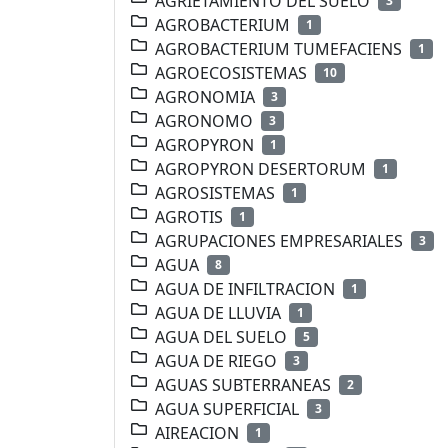
AGRIETAMIENTO DEL SUELO
3
AGROBACTERIUM
1
AGROBACTERIUM TUMEFACIENS
1
AGROECOSISTEMAS
10
AGRONOMIA
3
AGRONOMO
3
AGROPYRON
1
AGROPYRON DESERTORUM
1
AGROSISTEMAS
1
AGROTIS
1
AGRUPACIONES EMPRESARIALES
3
AGUA
8
AGUA DE INFILTRACION
1
AGUA DE LLUVIA
1
AGUA DEL SUELO
5
AGUA DE RIEGO
3
AGUAS SUBTERRANEAS
2
AGUA SUPERFICIAL
3
AIREACION
1