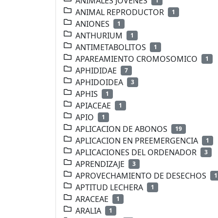
ANIMALES JOVENES
1
ANIMAL REPRODUCTOR
1
ANIONES
1
ANTHURIUM
1
ANTIMETABOLITOS
1
APAREAMIENTO CROMOSOMICO
1
APHIDIDAE
7
APHIDOIDEA
3
APHIS
1
APIACEAE
1
APIO
1
APLICACION DE ABONOS
19
APLICACION EN PREEMERGENCIA
1
APLICACIONES DEL ORDENADOR
3
APRENDIZAJE
3
APROVECHAMIENTO DE DESECHOS
1
APTITUD LECHERA
1
ARACEAE
1
ARALIA
1