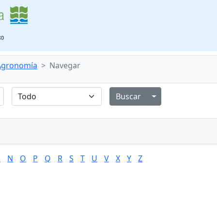
 Agronomía
Navegar
Alternar menú de
M
N
O
P
Q
R
S
T
U
V
X
Y
Z