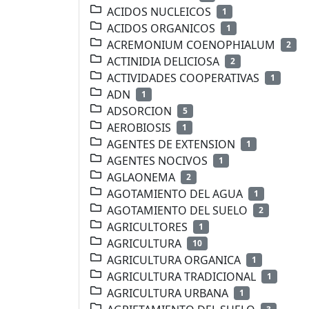
ACIDOS NUCLEICOS
1
ACIDOS ORGANICOS
1
ACREMONIUM COENOPHIALUM
2
ACTINIDIA DELICIOSA
2
ACTIVIDADES COOPERATIVAS
1
ADN
1
ADSORCION
5
AEROBIOSIS
1
AGENTES DE EXTENSION
1
AGENTES NOCIVOS
1
AGLAONEMA
2
AGOTAMIENTO DEL AGUA
1
AGOTAMIENTO DEL SUELO
2
AGRICULTORES
1
AGRICULTURA
10
AGRICULTURA ORGANICA
1
AGRICULTURA TRADICIONAL
1
AGRICULTURA URBANA
1