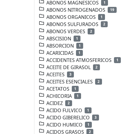
ABONOS MAGNESICOS
1
ABONOS NITROGENADOS
19
ABONOS ORGANICOS
1
ABONOS SULFURADOS
2
ABONOS VERDES
2
ABSCISION
1
ABSORCION
1
ACARICIDAS
1
ACCIDENTES ATMOSFERICOS
1
ACEITE DE GIRASOL
2
ACEITES
3
ACEITES ESENCIALES
2
ACETATOS
1
ACHICORIA
1
ACIDEZ
2
ACIDO FULVICO
1
ACIDO GIBERELICO
3
ACIDO HUMICO
1
ACIDOS GRASOS
2