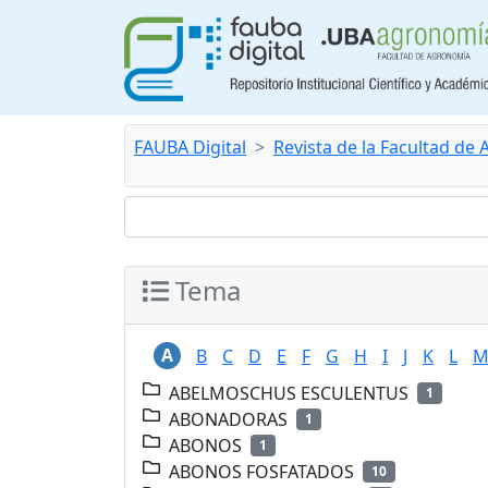
FAUBA Digital
Revista de la Facultad de
Tema
A
B
C
D
E
F
G
H
I
J
K
L
ABELMOSCHUS ESCULENTUS
1
ABONADORAS
1
ABONOS
1
ABONOS FOSFATADOS
10