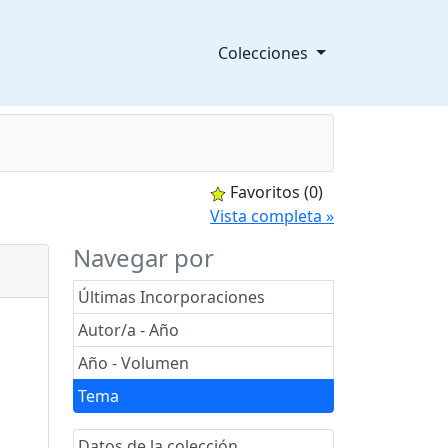
Colecciones
Favoritos
(0)
splegable
Vista completa »
Navegar por
Últimas Incorporaciones
Autor/a - Año
Año - Volumen
Tema
Datos de la colección